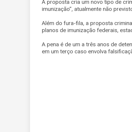
A proposta cria um novo tipo de cri
imunização”, atualmente não previst
⠀
Além do fura-fila, a proposta crimin
planos de imunização federais, estadu
⠀
A pena é de um a três anos de dete
em um terço caso envolva falsifica
⠀