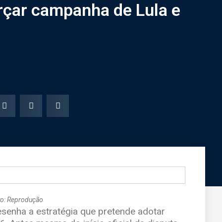
rçar campanha de Lula e
to: Reprodução
esenha a estratégia que pretende adotar