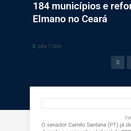
184 municípios e refo
Elmano no Ceará
julho 7, 2026
Fo
O senador Camilo Santana (PT) já d