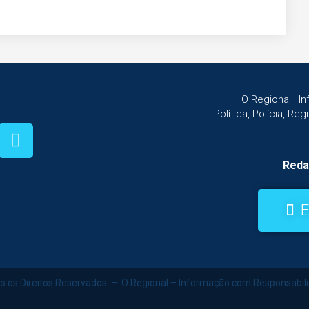
O Regional | 
Política, Polícia, Re
Reda
E
s os Direitos Reservados – O Regional – Informação com Responsabil