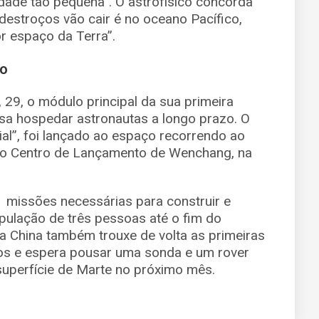
dade tão pequena”. O astrofísico concorda
estroços vão cair é no oceano Pacífico,
 espaço da Terra”.
do
, 29, o módulo principal da sua primeira
isa hospedar astronautas a longo prazo. O
al”, foi lançado ao espaço recorrendo ao
 do Centro de Lançamento de Wenchang, na
1 missões necessárias para construir e
ipulação de três pessoas até o fim do
a China também trouxe de volta as primeiras
os e espera pousar uma sonda e um rover
 superfície de Marte no próximo mês.