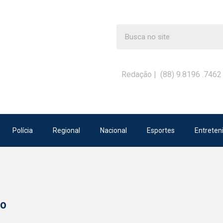
Redação | (88) 9.8196 .7462
Polícia
Regional
Nacional
Esportes
Entreten
ão