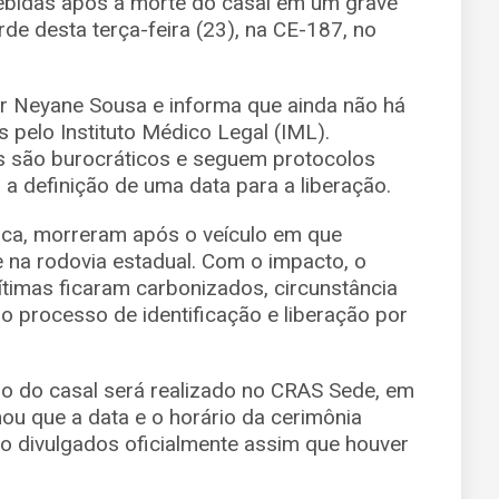
ebidas após a morte do casal em um grave
rde desta terça-feira (23), na CE-187, no
iar Neyane Sousa e informa que ainda não há
 pelo Instituto Médico Legal (IML).
s são burocráticos e seguem protocolos
 a definição de uma data para a liberação.
dica, morreram após o veículo em que
 na rodovia estadual. Com o impacto, o
timas ficaram carbonizados, circunstância
e o processo de identificação e liberação por
io do casal será realizado no CRAS Sede, em
rmou que a data e o horário da cerimônia
o divulgados oficialmente assim que houver