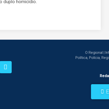
o duplo homicídio.
O Regional | 
Política, Polícia, Re
Reda
E