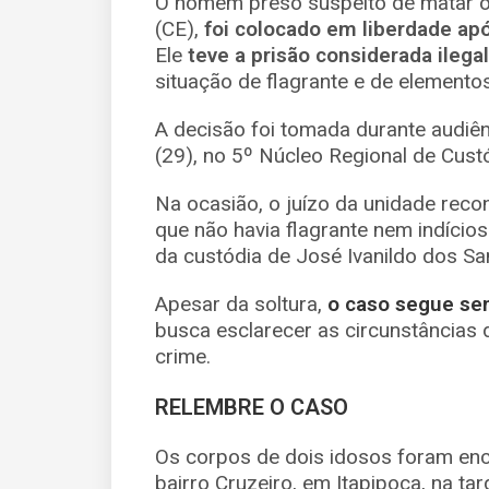
O homem preso suspeito de matar os
(CE),
foi colocado em liberdade apó
Ele
teve a prisão considerada ilegal
situação de flagrante e de elemento
A decisão foi tomada durante audiên
(29), no 5º Núcleo Regional de Custó
Na ocasião, o juízo da unidade reco
que não havia flagrante nem indício
da custódia de José Ivanildo dos Sa
Apesar da soltura,
o caso segue send
busca esclarecer as circunstâncias d
crime.
RELEMBRE O CASO
Os corpos de dois idosos foram enco
bairro Cruzeiro, em Itapipoca, na ta