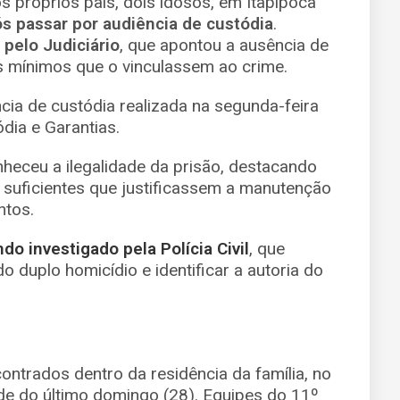
 próprios pais, dois idosos, em Itapipoca
s passar por audiência de custódia
.
 pelo Judiciário
, que apontou a ausência de
s mínimos que o vinculassem ao crime.
cia de custódia realizada na segunda-feira
dia e Garantias.
nheceu a ilegalidade da prisão, destacando
s suficientes que justificassem a manutenção
ntos.
o investigado pela Polícia Civil
, que
o duplo homicídio e identificar a autoria do
ntrados dentro da residência da família, no
rde do último domingo (28). Equipes do 11º