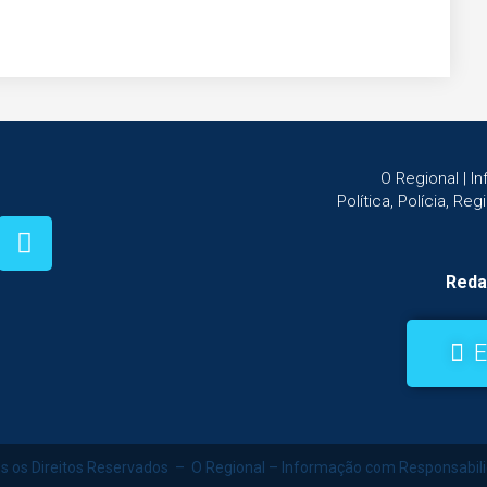
O Regional | 
Política, Polícia, Re
Reda
E
s os Direitos Reservados – O Regional – Informação com Responsabil