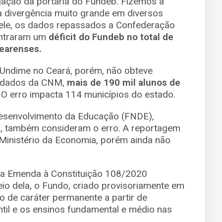
gação da portaria do Fundeb. Fizemos a
 divergência muito grande em diversos
 ele, os dados repassados a Confederação
ontraram um
déficit do Fundeb no total de
cearenses.
 Undime no Ceará, porém, não obteve
m dados da CNM,
mais de 190 mil alunos
de
. O erro impacta 114 municípios do estado.
Desenvolvimento da Educação (FNDE),
o, também consideram o erro. A reportagem
Ministério da Economia, porém ainda não
da Emenda à Constituição 108/2020
o dela, o Fundo, criado provisoriamente em
o de caráter permanente a partir de
ntil e os ensinos fundamental e médio nas