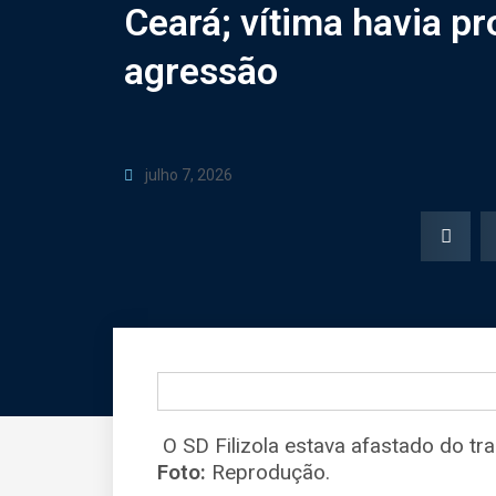
Ceará; vítima havia p
agressão
julho 7, 2026
O SD Filizola estava afastado do tr
Foto:
Reprodução.