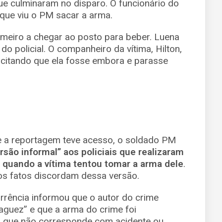
que culminaram no disparo. O funcionário do
 que viu o PM sacar a arma.
rimeiro a chegar ao posto para beber. Luena
o policial. O companheiro da vítima, Hilton,
icitando que ela fosse embora e parasse
que a reportagem teve acesso, o soldado PM
rsão informal” aos policiais que realizaram
al quando a vítima tentou tomar a arma dele
.
e os fatos discordam dessa versão.
orrência informou que o autor do crime
iaguez” e que a arma do crime foi
o que não corresponde com acidente ou