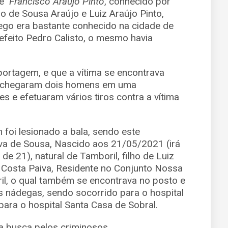
 de
Francisco Araújo Pinto
, conhecido por
o de Sousa Araújo e Luiz Araújo Pinto,
Nego era bastante conhecido na cidade de
efeito Pedro Calisto, o mesmo havia
ortagem, e que a vítima se encontrava
 chegaram dois homens em uma
 e efetuaram vários tiros contra a vítima
oi lesionado a bala, sendo este
aiva de Sousa, Nascido aos 21/05/2021 (irá
de 21), natural de Tamboril, filho de Luiz
a Costa Paiva, Residente no Conjunto Nossa
l, o qual também se encontrava no posto e
s nádegas, sendo socorrido para o hospital
para o hospital Santa Casa de Sobral.
 na busca pelos criminosos.