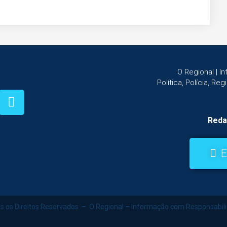
O Regional | 
Política, Polícia, Re
Reda
E
s os Direitos Reservados – O Regional – Informação com Responsabil