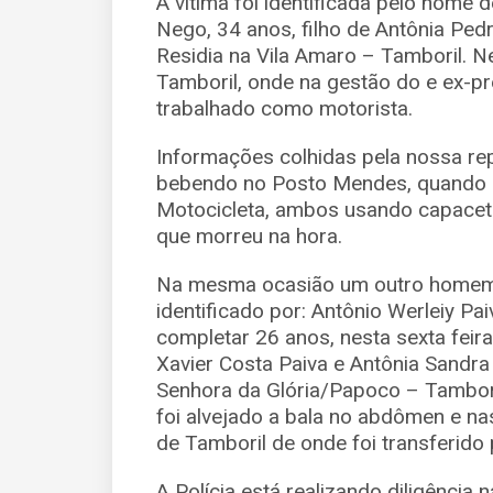
A vítima foi identificada pelo nome
Nego, 34 anos, filho de Antônia Pedr
Residia na Vila Amaro – Tamboril. 
Tamboril, onde na gestão do e ex-pr
trabalhado como motorista.
Informações colhidas pela nossa rep
bebendo no Posto Mendes, quando
Motocicleta, ambos usando capacetes
que morreu na hora.
Na mesma ocasião um outro homem f
identificado por: Antônio Werleiy P
completar 26 anos, nesta sexta feira 
Xavier Costa Paiva e Antônia Sandr
Senhora da Glória/Papoco – Tambori
foi alvejado a bala no abdômen e na
de Tamboril de onde foi transferido 
A Polícia está realizando diligência