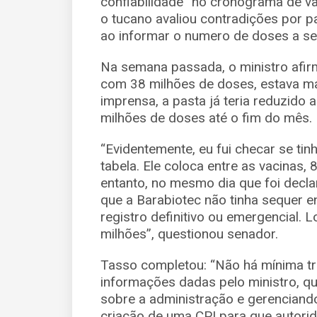
confiabilidade” no cronograma de va
o tucano avaliou contradições por p
ao informar o numero de doses a se
Na semana passada, o ministro afi
com 38 milhões de doses, estava ma
imprensa, a pasta já teria reduzido 
milhões de doses até o fim do mês.
“Evidentemente, eu fui checar se tin
tabela. Ele coloca entre as vacinas,
entanto, no mesmo dia que foi decla
que a Barabiotec não tinha sequer 
registro definitivo ou emergencial. 
milhões”, questionou senador.
Tasso completou: “Não há mínima tr
informações dadas pelo ministro, q
sobre a administração e gerenciand
criação de uma CPI para que autori