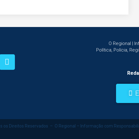
O Regional | 
Política, Polícia, Re
Reda
E
s os Direitos Reservados – O Regional – Informação com Responsabil