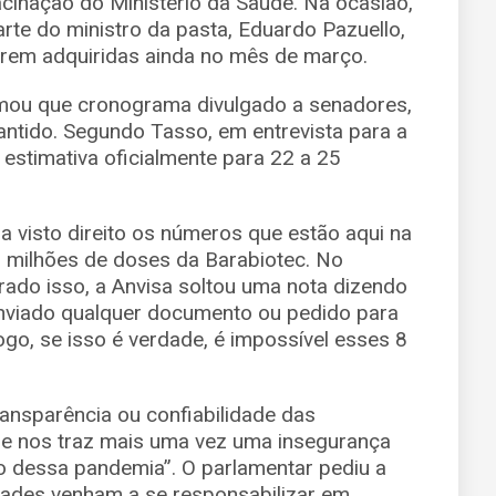
cinação do Ministério da Saúde. Na ocasião,
arte do ministro da pasta, Eduardo Pazuello,
rem adquiridas ainda no mês de março.
rmou que cronograma divulgado a senadores,
ntido. Segundo Tasso, em entrevista para a
a estimativa oficialmente para 22 a 25
ha visto direito os números que estão aqui na
 8 milhões de doses da Barabiotec. No
rado isso, a Anvisa soltou uma nota dizendo
enviado qualquer documento ou pedido para
Logo, se isso é verdade, é impossível esses 8
ansparência ou confiabilidade das
ue nos traz mais uma vez uma insegurança
o dessa pandemia”. O parlamentar pediu a
dades venham a se responsabilizar em