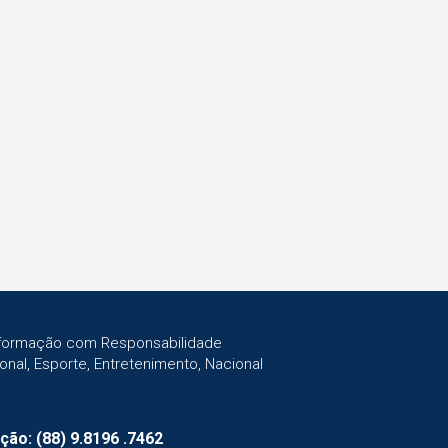
Informação com Responsabilidade
gional, Esporte, Entretenimento, Nacional
ção: (88) 9.8196 .7462