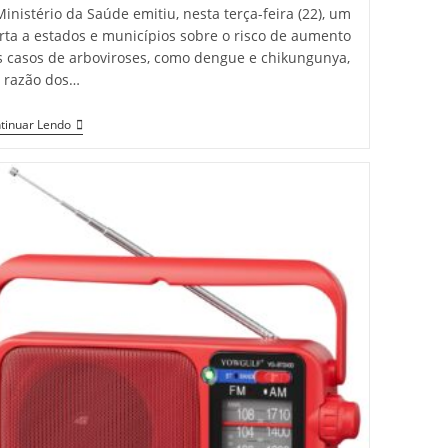
inistério da Saúde emitiu, nesta terça-feira (22), um
rta a estados e municípios sobre o risco de aumento
s casos de arboviroses, como dengue e chikungunya,
 razão dos…
Ministério
tinuar Lendo
Da
Saúde
Alerta
Para
Risco
De
Aumento
Da
Dengue
Com
Avanço
Do
El
Niño;
Ibiapaba
E
Região
Norte
Do
Ceará