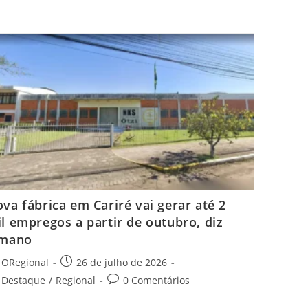
Lideram
va fábrica em Cariré vai gerar até 2
l empregos a partir de outubro, diz
lmano
t
Post
ORegional
26 de julho de 2026
hor:
published:
t
Post
Destaque
/
Regional
0 Comentários
egory:
comments: