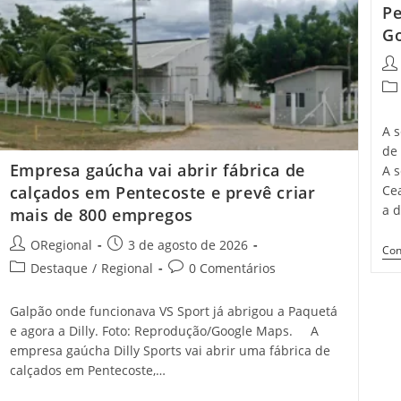
Pe
Melhores
Do
Go
Brasil
No
Pos
Ideb
aut
2025
Pos
cat
A 
de
Empresa gaúcha vai abrir fábrica de
A 
Cea
calçados em Pentecoste e prevê criar
a 
mais de 800 empregos
Post
Post
ORegional
3 de agosto de 2026
Con
author:
published:
Post
Post
Destaque
/
Regional
0 Comentários
category:
comments:
Galpão onde funcionava VS Sport já abrigou a Paquetá
e agora a Dilly. Foto: Reprodução/Google Maps. A
empresa gaúcha Dilly Sports vai abrir uma fábrica de
calçados em Pentecoste,…