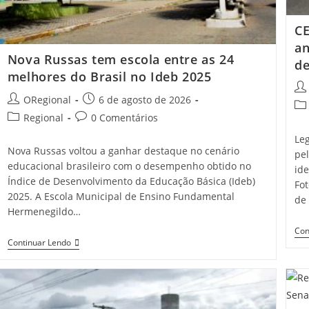
CE
an
Nova Russas tem escola entre as 24
de
melhores do Brasil no Ideb 2025
Pos
Post
Post
ORegional
6 de agosto de 2026
aut
Pos
author:
published:
Post
Post
Regional
0 Comentários
cat
category:
comments:
Le
Nova Russas voltou a ganhar destaque no cenário
pe
educacional brasileiro com o desempenho obtido no
ide
Índice de Desenvolvimento da Educação Básica (Ideb)
Fo
2025. A Escola Municipal de Ensino Fundamental
de
Hermenegildo…
Con
Nova
Continuar Lendo
Russas
Tem
Escola
Entre
As
24