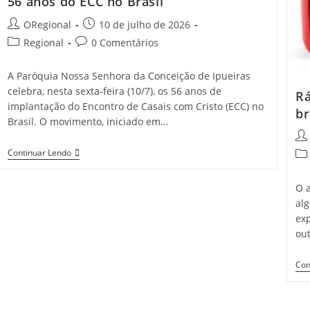
56 anos do ECC no Brasil
Post
Post
ORegional
10 de julho de 2026
author:
published:
Post
Post
Regional
0 Comentários
category:
comments:
A Paróquia Nossa Senhora da Conceição de Ipueiras
celebra, nesta sexta-feira (10/7), os 56 anos de
Rá
implantação do Encontro de Casais com Cristo (ECC) no
br
Brasil. O movimento, iniciado em…
Pos
aut
Paroquia
Continuar Lendo
Pos
De
cat
Ipueiras
Celebra
O a
Missa
al
Pelos
ex
56
Anos
out
Do
ECC
No
Con
Brasil