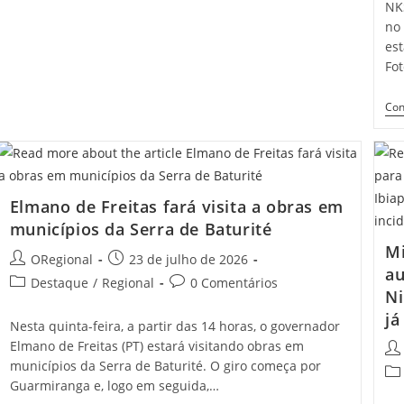
NKS
De
no
Nova
Russas
est
Realiza
Fo
‘seminário
Com
Equidade’
Con
Na
Próxima
Sexta
31/07
Elmano de Freitas fará visita a obras em
municípios da Serra de Baturité
Mi
Post
Post
ORegional
23 de julho de 2026
au
author:
published:
Post
Post
Destaque
/
Regional
0 Comentários
Ni
category:
comments:
já
Nesta quinta-feira, a partir das 14 horas, o governador
Elmano de Freitas (PT) estará visitando obras em
Pos
municípios da Serra de Baturité. O giro começa por
aut
Pos
Guarmiranga e, logo em seguida,…
cat