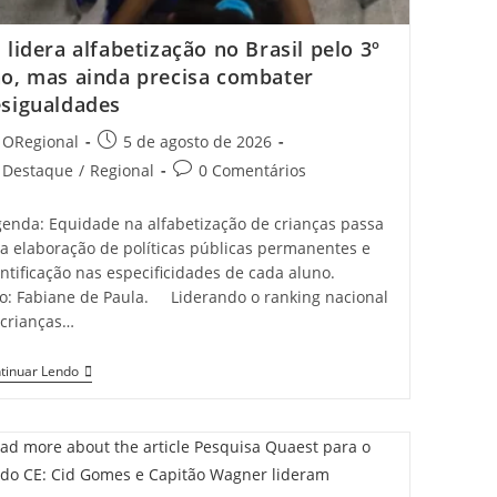
 lidera alfabetização no Brasil pelo 3º
o, mas ainda precisa combater
sigualdades
t
Post
ORegional
5 de agosto de 2026
hor:
published:
t
Post
Destaque
/
Regional
0 Comentários
egory:
comments:
genda: Equidade na alfabetização de crianças passa
la elaboração de políticas públicas permanentes e
ntificação nas especificidades de cada aluno.
to: Fabiane de Paula. Liderando o ranking nacional
 crianças…
CE
tinuar Lendo
Lidera
Alfabetização
No
Brasil
Pelo
3º
Ano,