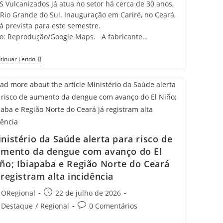
 Vulcanizados já atua no setor há cerca de 30 anos,
 Rio Grande do Sul. Inauguração em Cariré, no Ceará,
á prevista para este semestre.
to: Reprodução/Google Maps. A fabricante…
Nova
tinuar Lendo
Fábrica
Em
Cariré
Vai
Gerar
Até
2
Mil
Empregos
nistério da Saúde alerta para risco de
A
Partir
mento da dengue com avanço do El
De
ño; Ibiapaba e Região Norte do Ceará
Outubro,
Diz
 registram alta incidência
Elmano
t
Post
ORegional
22 de julho de 2026
hor:
published:
t
Post
Destaque
/
Regional
0 Comentários
egory:
comments: