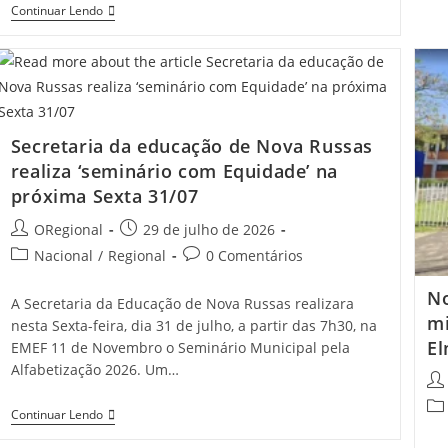
Empresa
Continuar Lendo
Gaúcha
Vai
Abrir
Fábrica
De
Calçados
Em
Pentecoste
Secretaria da educação de Nova Russas
E
realiza ‘seminário com Equidade’ na
Prevê
Criar
próxima Sexta 31/07
Mais
De
Post
Post
ORegional
29 de julho de 2026
800
author:
published:
Empregos
Post
Post
Nacional
/
Regional
0 Comentários
category:
comments:
No
A Secretaria da Educação de Nova Russas realizara
mi
nesta Sexta-feira, dia 31 de julho, a partir das 7h30, na
E
EMEF 11 de Novembro o Seminário Municipal pela
Alfabetização 2026. Um…
Pos
aut
Pos
Secretaria
Continuar Lendo
cat
Da
Educação