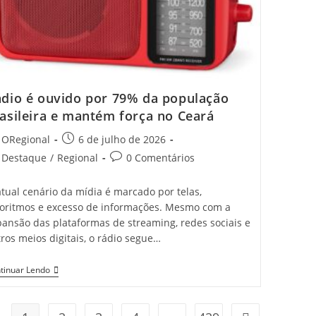
Já
Registram
Alta
Incidência
dio é ouvido por 79% da população
asileira e mantém força no Ceará
t
Post
ORegional
6 de julho de 2026
hor:
published:
t
Post
Destaque
/
Regional
0 Comentários
egory:
comments:
tual cenário da mídia é marcado por telas,
goritmos e excesso de informações. Mesmo com a
pansão das plataformas de streaming, redes sociais e
ros meios digitais, o rádio segue…
Rádio
tinuar Lendo
É
Ouvido
Por
79%