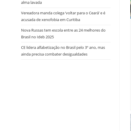
alma lavada
Vereadora manda colega ‘voltar para o Ceará’ e é
acusada de xenofobia em Curitiba
Nova Russas tem escola entre as 24 melhores do
Brasil no Ideb 2025
CE lidera alfabetização no Brasil pelo 3º ano, mas
ainda precisa combater desigualdades
try here
www.bookhave.com
. you can try this out
watches replicas USA
. visit this website
https://www.lovereplica.com/
. the best price
fake
rolex watches
. Get More Info
replique montre de
luxe
. these details
polskareplika.pl
. check these
guys out
fake richard mille
. More Help
https://www.replicawatches1for1.net/
. click
reference
www.watchdropshippers.com
. Wiht 40%
Discount
watch-styles2015.com
. Home Page