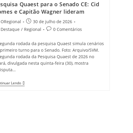
squisa Quaest para o Senado CE: Cid
Mas
Ainda
mes e Capitão Wagner lideram
Precisa
Combater
t
Post
ORegional
30 de julho de 2026
Desigualdades
hor:
published:
t
Post
Destaque
/
Regional
0 Comentários
egory:
comments:
segunda rodada da pesquisa Quaest simula cenários
 primeiro turno para o Senado. Foto: Arquivo/SVM.
segunda rodada da Pesquisa Quaest de 2026 no
rá, divulgada nesta quinta-feira (30), mostra
disputa…
Pesquisa
tinuar Lendo
Quaest
Para
O
Senado
CE:
Cid
Gomes
E
Capitão
Wagner