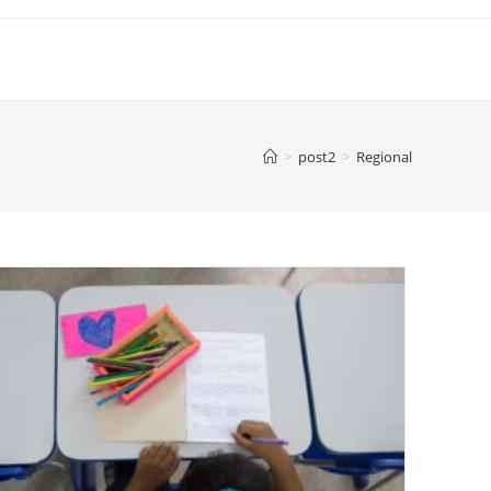
>
post2
>
Regional