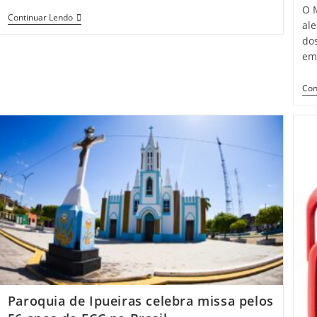
O M
Elmano
Continuar Lendo
ale
De
Freitas
do
Fará
em
Visita
A
Obras
Con
Em
Municípios
Da
Serra
De
Baturité
Paroquia de Ipueiras celebra missa pelos