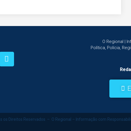
O Regional | 
Política, Polícia, Re
Reda
E
s os Direitos Reservados – O Regional – Informação com Responsabil