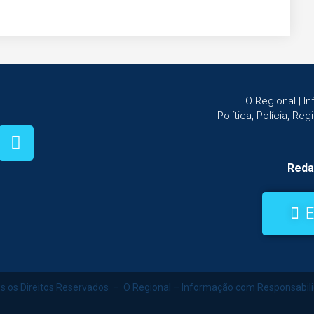
O Regional | 
Política, Polícia, Re
Reda
E
s os Direitos Reservados – O Regional – Informação com Responsabil