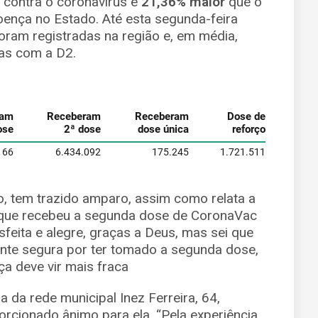
contra o coronavírus é
21,36% maior
que o
ença no Estado. Até esta segunda-feira
foram registradas na região e, em média,
as com a D2.
to, tem trazido amparo, assim como relata a
, que recebeu a segunda dose de CoronaVac
isfeita e alegre, graças a Deus, mas sei que
ente segura por ter tomado a segunda dose,
ça deve vir mais fraca
da rede municipal Inez Ferreira, 64,
rcionado ânimo para ela. “Pela experiência