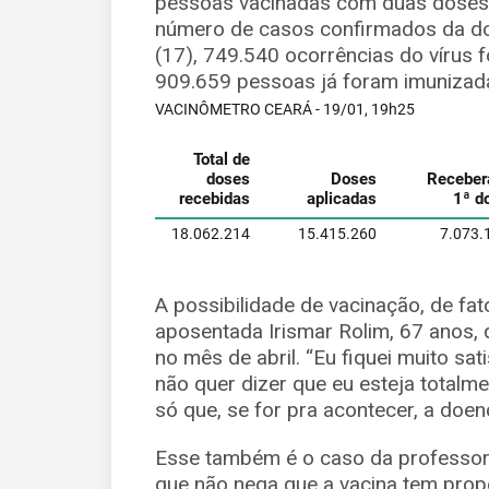
pessoas vacinadas com duas doses 
número de casos confirmados da do
(17), 749.540 ocorrências do vírus 
909.659 pessoas já foram imunizad
A possibilidade de vacinação, de fa
aposentada Irismar Rolim, 67 anos
no mês de abril. “Eu fiquei muito sat
não quer dizer que eu esteja totalm
só que, se for pra acontecer, a doen
Esse também é o caso da professora 
que não nega que a vacina tem propo