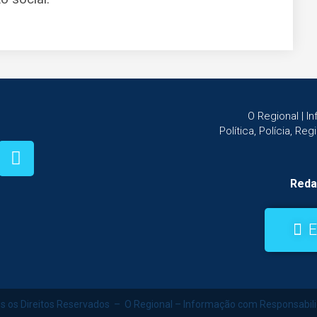
O Regional | 
Política, Polícia, Re
Reda
E
s os Direitos Reservados – O Regional – Informação com Responsabil