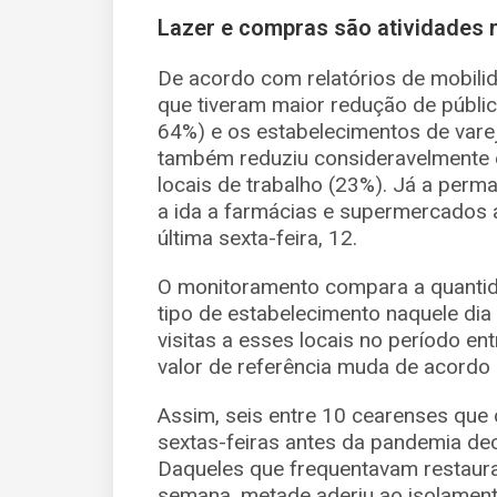
Lazer e compras são atividades
De acordo com relatórios de mobilid
que tiveram maior redução de públi
64%) e os estabelecimentos de varej
também reduziu consideravelmente e
locais de trabalho (23%). Já a perm
a ida a farmácias e supermercados 
última sexta-feira, 12.
O monitoramento compara a quanti
tipo de estabelecimento naquele dia
visitas a esses locais no período ent
valor de referência muda de acordo
Assim, seis entre 10 cearenses que 
sextas-feiras antes da pandemia deci
Daqueles que frequentavam restaura
semana, metade aderiu ao isolament