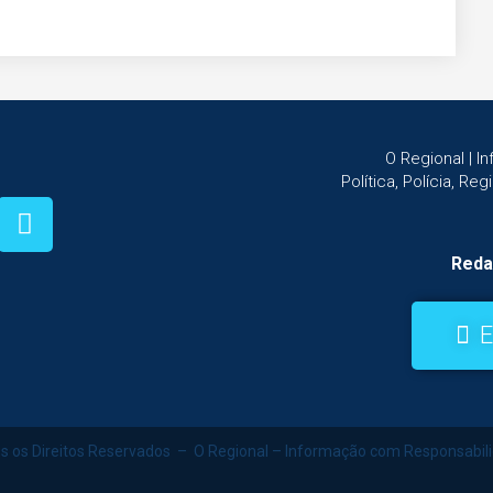
O Regional | 
Política, Polícia, Re
Reda
E
s os Direitos Reservados – O Regional – Informação com Responsabil