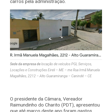
carros pela administração.
Sede da empresa de
locação de veículos PGL Serviços,
Locações e Construções Eireli – ME – me Rua Irmã Manuela
Magalhães, 2212 – Alto Guaramiranga – Canindé – CE
O presidente da Câmara, Vereador
Raimundinho do Charito (PDT), apresentou
que até março deste ano foram gastos,