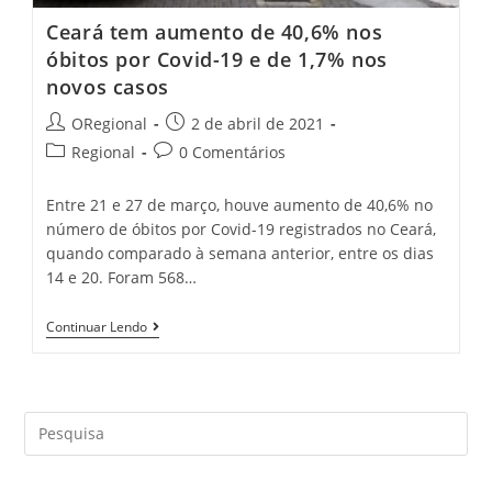
Ceará tem aumento de 40,6% nos
óbitos por Covid-19 e de 1,7% nos
novos casos
Post
Post
ORegional
2 de abril de 2021
author:
published:
Post
Post
Regional
0 Comentários
category:
comments:
Entre 21 e 27 de março, houve aumento de 40,6% no
número de óbitos por Covid-19 registrados no Ceará,
quando comparado à semana anterior, entre os dias
14 e 20. Foram 568…
Ceará
Continuar Lendo
Tem
Aumento
De
40,6%
Nos
Search
Óbitos
Por
this
Covid-
website
19