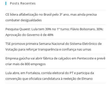
E
Posts Recentes
De
1,7%
Nos
CE lidera alfabetização no Brasil pelo 3º ano, mas ainda precisa
Novos
combater desigualdades
Casos
Pesquisa Quaest: Lula tem 39% no 1º turno; Flávio Bolsonaro, 30%;
Aprovação do Governo é de 48%
TSE promove primeira Semana Nacional do Sistema Eletrônico de
Votação para reforçar transparência e confiança nas urnas
Empresa gaúcha vai abrir fábrica de calçados em Pentecoste e prevê
criar mais de 800 empregos
Lula abre, em Fortaleza, corrida eleitoral do PT e participa da
convenção que oficializa candidatura à reeleição de Elmano
try here
www.bookhave.com
. you can try this out
watches replicas
USA
. visit this website
https://www.lovereplica.com/
. the best price
fake rolex watches
. Get More Info
replique montre de luxe
. these