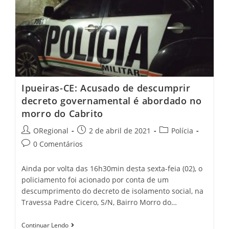
Entrega
Mais
De
5
Mil
Kits
De
Alimentação
Escolar
Ipueiras-CE: Acusado de descumprir
decreto governamental é abordado no
morro do Cabrito
Post
Post
Post
ORegional
2 de abril de 2021
Polícia
author:
published:
category:
Post
0 Comentários
comments:
Ainda por volta das 16h30min desta sexta-feia (02), o
policiamento foi acionado por conta de um
descumprimento do decreto de isolamento social, na
Travessa Padre Cicero, S/N, Bairro Morro do…
Ipueiras-
Continuar Lendo