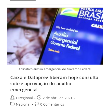
CE:
Acusado
De
Descumprir
Decreto
Governamental
É
Abordado
No
Morro
Do
Cabrito
Aplicativo auxílio emergencial do Governo Federal.
Caixa e Dataprev liberam hoje consulta
sobre aprovação do auxílio
emergencial
Post
Post
ORegional
2 de abril de 2021
author:
published:
Post
Post
Nacional
0 Comentários
category:
comments: