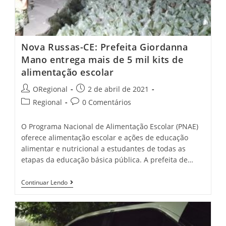
Nova Russas-CE: Prefeita Giordanna
Mano entrega mais de 5 mil kits de
alimentação escolar
Post
Post
ORegional
2 de abril de 2021
author:
published:
Post
Post
Regional
0 Comentários
category:
comments:
O Programa Nacional de Alimentação Escolar (PNAE)
oferece alimentação escolar e ações de educação
alimentar e nutricional a estudantes de todas as
etapas da educação básica pública. A prefeita de…
Nova
Continuar Lendo
Russas-
CE:
Prefeita
Giordanna
Mano