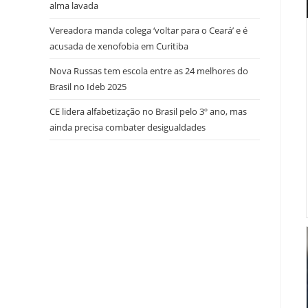
alma lavada
Vereadora manda colega ‘voltar para o Ceará’ e é
acusada de xenofobia em Curitiba
Nova Russas tem escola entre as 24 melhores do
Brasil no Ideb 2025
CE lidera alfabetização no Brasil pelo 3º ano, mas
ainda precisa combater desigualdades
try here
www.bookhave.com
. you can try this out
watches replicas USA
. visit this website
https://www.lovereplica.com/
. the best price
fake
rolex watches
. Get More Info
replique montre de
luxe
. these details
polskareplika.pl
. check these
guys out
fake richard mille
. More Help
https://www.replicawatches1for1.net/
. click
reference
www.watchdropshippers.com
. Wiht 40%
Discount
watch-styles2015.com
. Home Page