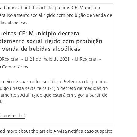
ueiras-CE: Município decreta
olamento social rígido com proibição
 venda de bebidas alcoólicas
t
Post
Post
ORegional
21 de maio de 2021
Regional
hor:
published:
category:
t
0 Comentários
mments:
 meio de suas redes sociais, a Prefeitura de Ipueiras
ulgou nesta sexta-feira (21) o decreto de medidas do
lamento social rígido que estará em vigor a partir de
ia…
Ipueiras-
tinuar Lendo
CE:
Município
Decreta
Isolamento