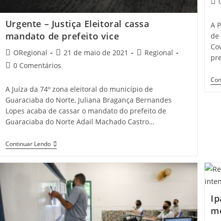
Pos
co
Urgente – Justiça Eleitoral cassa
A P
mandato de prefeito vice
de
Co
Post
Post
Post
ORegional
21 de maio de 2021
Regional
pr
author:
published:
category:
Post
0 Comentários
comments:
Con
A Juíza da 74º zona eleitoral do município de
Guaraciaba do Norte, Juliana Bragança Bernandes
Lopes acaba de cassar o mandato do prefeito de
Guaraciaba do Norte Adail Machado Castro…
Urgente
Continuar Lendo
–
Justiça
Eleitoral
Cassa
Mandato
De
Ip
Prefeito
Vice
me