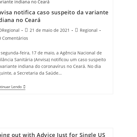
Social
Rígido
visa notifica caso suspeito da variante
Com
Proibição
diana no Ceará
De
Venda
t
Post
Post
ORegional
21 de maio de 2021
Regional
De
hor:
published:
category:
Bebidas
t
0 Comentários
Alcoólicas
mments:
 segunda-feira, 17 de maio, a Agência Nacional de
ilância Sanitária (Anvisa) notificou um caso suspeito
variante indiana do coronavírus no Ceará. No dia
guinte, a Secretaria da Saúde…
Anvisa
tinuar Lendo
Notifica
Caso
Suspeito
Da
Variante
Indiana
No
Ceará
ing out with Advice Just for Single US