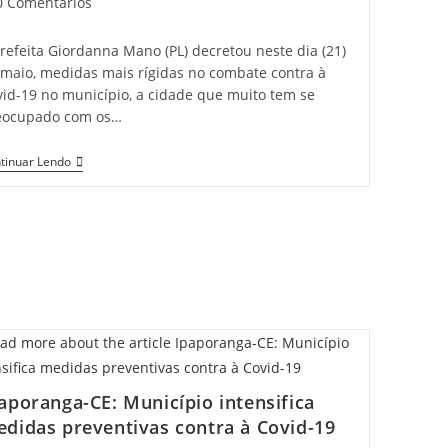
t
0 Comentários
mments:
refeita Giordanna Mano (PL) decretou neste dia (21)
 maio, medidas mais rígidas no combate contra à
vid-19 no município, a cidade que muito tem se
eocupado com os…
Município
tinuar Lendo
De
Nova
Russas
Decreta
Medidas
Mais
Rígidas
No
Combate
Contra
À
Covid-
19
aporanga-CE: Município intensifica
didas preventivas contra à Covid-19