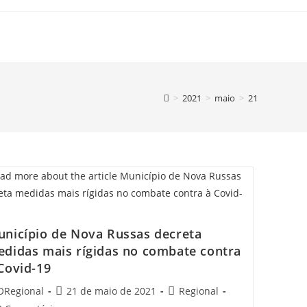
>
2021
>
maio
>
21
nicípio de Nova Russas decreta
didas mais rígidas no combate contra
Covid-19
t
Post
Post
ORegional
21 de maio de 2021
Regional
hor:
published:
category: