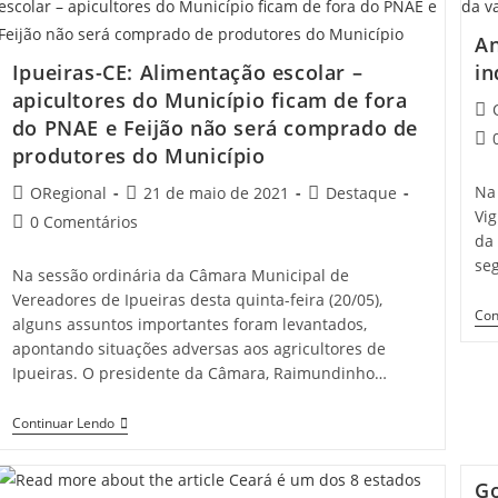
Nem
Estudam
An
Sobe
12,55%
Ipueiras-CE: Alimentação escolar –
in
No
apicultores do Município ficam de fora
Ceará
Pos
do PNAE e Feijão não será comprado de
aut
Pos
produtores do Município
co
Post
Post
Post
Na
ORegional
21 de maio de 2021
Destaque
author:
published:
category:
Vig
Post
0 Comentários
da 
comments:
se
Na sessão ordinária da Câmara Municipal de
Vereadores de Ipueiras desta quinta-feira (20/05),
Con
alguns assuntos importantes foram levantados,
apontando situações adversas aos agricultores de
Ipueiras. O presidente da Câmara, Raimundinho…
Ipueiras-
Continuar Lendo
CE:
Alimentação
Escolar
Go
–