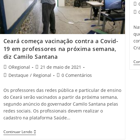
Pos
aut
Pos
co
Nas
que
Ceará começa vacinação contra a Covid-
con
Cr
19 em professores na próxima semana,
diz Camilo Santana
Con
Post
Post
ORegional
21 de maio de 2021
author:
published:
Post
Post
Destaque
/
Regional
0 Comentários
category:
comments:
Os professores das redes pública e particular de ensino
do Ceará serão vacinados a partir da próxima semana,
segundo anúncio do governador Camilo Santana pelas
redes sociais. Os profissionais devem realizar o
cadastro na plataforma Saúde…
Ceará
Continuar Lendo
Começa