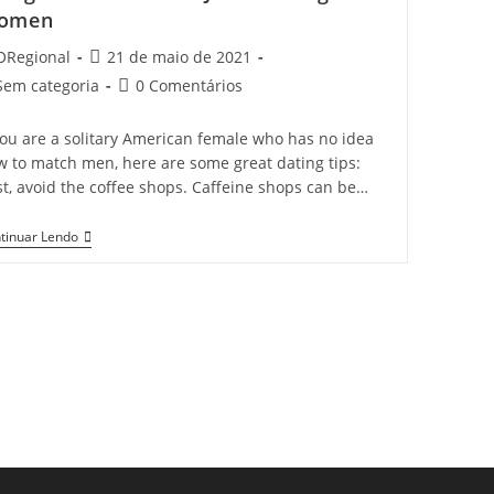
omen
t
Post
ORegional
21 de maio de 2021
hor:
published:
t
Post
Sem categoria
0 Comentários
egory:
comments:
you are a solitary American female who has no idea
w to match men, here are some great dating tips:
st, avoid the coffee shops. Caffeine shops can be…
Going
tinuar Lendo
Out
With
Advice
Just
For
Single
US
Women