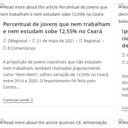
Vacinação
Contra
A
Covid-
19
Percentual de jovens que nem trabalham
Em
Professores
e nem estudam sobe 12,55% no Ceará
Ip
Na
is
Próxima
Post
Post
Post
ORegional
21 de maio de 2021
Regional
Semana,
de
author:
published:
category:
Diz
Post
0 Comentários
Camilo
comments:
Pos
Santana
aut
A proporção de jovens cearenses que não estudam
Pos
nem trabalham, também chamados popularmente
co
como "Nem-Nem", sofreu variação de 12,55% no Ceará,
Por
entre 2014 e 2020. O levantamento foi feito pelo
div
Centro…
iso
me
Percentual
Continuar Lendo
De
Con
Jovens
Que
Nem
Trabalham
E