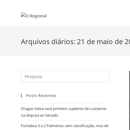
Skip
to
content
Arquivos diários: 21 de maio de 
Search
this
website
Posts Recentes
Chagas Vieira será primeiro suplente de Luizianne
na disputa ao Senado
Fortaleza 3 a 2 Palmeiras: sem classificação, mas de