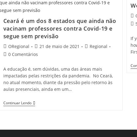
Apicultores
W
Do
Município
Pos
Ficam
Ceará é um dos 8 estados que ainda não
aut
De
Pos
vacinam professores contra Covid-19 e
Fora
cat
Do
segue sem previsão
PNAE
If 
E
ho
Post
Post
Post
ORegional
21 de maio de 2021
Regional
Feijão
Fir
author:
published:
category:
Não
Post
0 Comentários
Será
comments:
Comprado
Con
De
A educação é, sem dúvidas, uma das áreas mais
Produtores
impactadas pelas restrições da pandemia. No Ceará,
Do
Município
no atual momento, diante da pressão pelo retorno às
aulas presenciais, ainda em um…
Ceará
Continuar Lendo
É
Um
Dos
8
Estados
Que