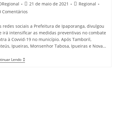
t
Post
Post
ORegional
21 de maio de 2021
Regional
hor:
published:
category:
t
0 Comentários
mments:
 redes sociais a Prefeitura de Ipaporanga, divulgou
 irá intensificar as medidas preventivas no combate
tra à Covvid-19 no município. Após Tamboril,
ateús, Ipueiras, Monsenhor Tabosa, Ipueiras e Nova…
Ipaporanga-
tinuar Lendo
CE:
Município
Intensifica
Medidas
Preventivas
Contra
À
Covid-
19