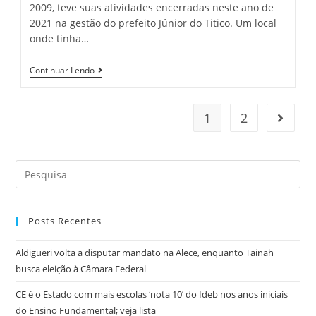
2009, teve suas atividades encerradas neste ano de
2021 na gestão do prefeito Júnior do Titico. Um local
onde tinha…
Ipueiras-
Continuar Lendo
CE:
Casa
De
Saúde
1
2
Go to t
Da
Mulher
É
Fechada
Search
Após
12
this
Anos
website
De
Funcionamento
Posts Recentes
Aldigueri volta a disputar mandato na Alece, enquanto Tainah
busca eleição à Câmara Federal
CE é o Estado com mais escolas ‘nota 10’ do Ideb nos anos iniciais
do Ensino Fundamental; veja lista