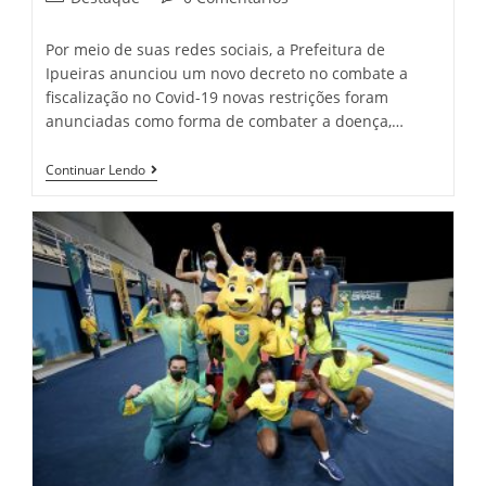
category:
comments:
Por meio de suas redes sociais, a Prefeitura de
Ipueiras anunciou um novo decreto no combate a
fiscalização no Covid-19 novas restrições foram
anunciadas como forma de combater a doença,…
Prefeitura
Continuar Lendo
De
Ipueiras
Anuncia
Novo
Decreto
Para
O
Combate
À
Covid-
19
No
Município