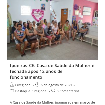
Enterram
Cápsula
Do
Tempo
Com
Registros
De
2021
Para
Abrir
Daqui
A
30
Anos
Ipueiras-CE: Casa de Saúde da Mulher é
fechada após 12 anos de
funcionamento
Post
Post
ORegional
6 de agosto de 2021
author:
published:
Post
Post
Destaque
/
Regional
0 Comentários
category:
comments:
A Casa de Saúde da Mulher, inaugurada em março de