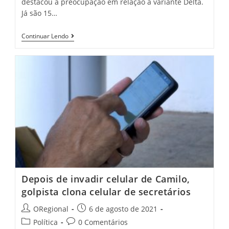
destacou a preocupação em relação à variante Delta.
Já são 15…
Por
Continuar Lendo
Causa
Da
Variante
Delta,
Camilo
Interrompe
Reabertura
E
Prorroga
Decreto
No
Ceará
Depois de invadir celular de Camilo,
golpista clona celular de secretários
Post
Post
ORegional
6 de agosto de 2021
author:
published:
Post
Post
Política
0 Comentários