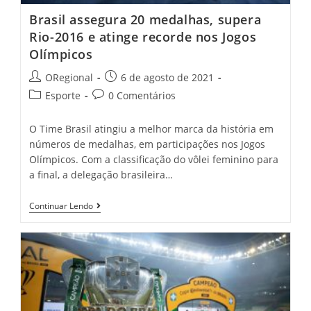
Brasil assegura 20 medalhas, supera
Rio-2016 e atinge recorde nos Jogos
Olímpicos
Post
Post
ORegional
6 de agosto de 2021
author:
published:
Post
Post
Esporte
0 Comentários
category:
comments:
O Time Brasil atingiu a melhor marca da história em
números de medalhas, em participações nos Jogos
Olímpicos. Com a classificação do vôlei feminino para
a final, a delegação brasileira…
Brasil
Continuar Lendo
Assegura
20
Medalhas,
Supera
Rio-
2016
E
Atinge
Recorde