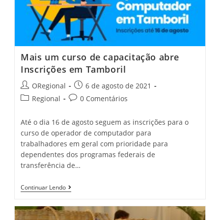
Mais um curso de capacitação abre
Inscrições em Tamboril
Post
Post
ORegional
6 de agosto de 2021
author:
published:
Post
Post
Regional
0 Comentários
category:
comments:
Até o dia 16 de agosto seguem as inscrições para o
curso de operador de computador para
trabalhadores em geral com prioridade para
dependentes dos programas federais de
transferência de…
Mais
Continuar Lendo
Um
Curso
De
Capacitação