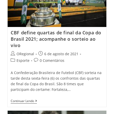
Nos
Jogos
Olímpicos
CBF define quartas de final da Copa do
Brasil 2021; acompanhe o sorteio ao
vivo
Post
Post
ORegional
6 de agosto de 2021
author:
published:
Post
Post
Esporte
0 Comentários
category:
comments:
A Confederação Brasileira de Futebol (CBF) sorteia na
tarde desta sexta-feira (6) os confrontos das quartas
de final da Copa do Brasil. São 8 times que
participam do certame: Fortaleza,…
CBF
Continuar Lendo
Define
Quartas
De