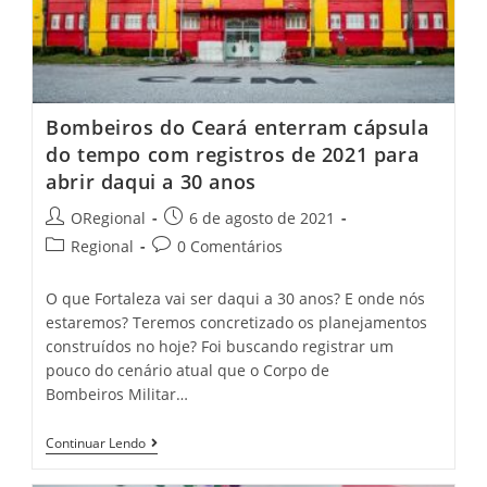
Russas,
Giordanna
Mano
Bombeiros do Ceará enterram cápsula
do tempo com registros de 2021 para
abrir daqui a 30 anos
Post
Post
ORegional
6 de agosto de 2021
author:
published:
Post
Post
Regional
0 Comentários
category:
comments:
O que Fortaleza vai ser daqui a 30 anos? E onde nós
estaremos? Teremos concretizado os planejamentos
construídos no hoje? Foi buscando registrar um
pouco do cenário atual que o Corpo de
Bombeiros Militar…
Bombeiros
Continuar Lendo
Do
Ceará