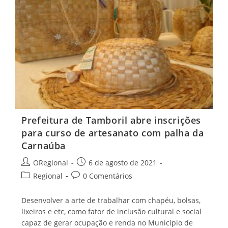
Abre
Inscrições
Em
Tamboril
Prefeitura de Tamboril abre inscrições
para curso de artesanato com palha da
Carnaúba
Post
Post
ORegional
6 de agosto de 2021
author:
published:
Post
Post
Regional
0 Comentários
category:
comments:
Desenvolver a arte de trabalhar com chapéu, bolsas,
lixeiros e etc, como fator de inclusão cultural e social
capaz de gerar ocupação e renda no Município de