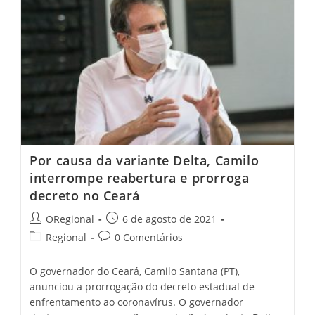
Final
Da
Copa
Do
Brasil
2021;
Acompanhe
O
Sorteio
Ao
Vivo
Por causa da variante Delta, Camilo
interrompe reabertura e prorroga
decreto no Ceará
Post
Post
ORegional
6 de agosto de 2021
author:
published:
Post
Post
Regional
0 Comentários
category:
comments:
O governador do Ceará, Camilo Santana (PT),
anunciou a prorrogação do decreto estadual de
enfrentamento ao coronavírus. O governador