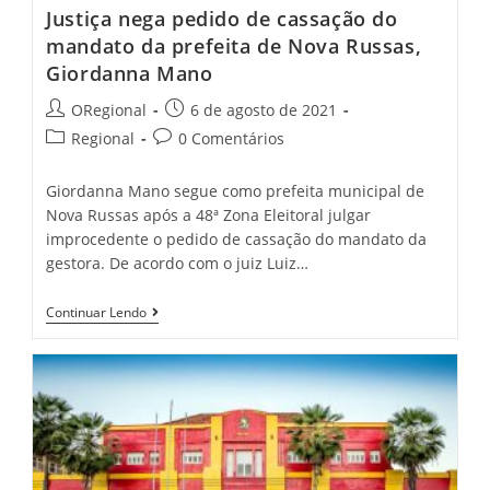
Justiça nega pedido de cassação do
mandato da prefeita de Nova Russas,
Giordanna Mano
Post
Post
ORegional
6 de agosto de 2021
author:
published:
Post
Post
Regional
0 Comentários
category:
comments:
Giordanna Mano segue como prefeita municipal de
Nova Russas após a 48ª Zona Eleitoral julgar
improcedente o pedido de cassação do mandato da
gestora. De acordo com o juiz Luiz…
Justiça
Continuar Lendo
Nega
Pedido
De
Cassação
Do
Mandato
Da
Prefeita
De
Nova