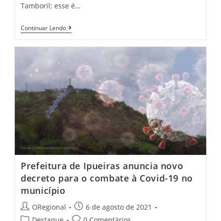
Tamboril; esse é…
Prefeitura
Continuar Lendo
De
Tamboril
Abre
Inscrições
Para
Curso
De
Artesanato
Com
Palha
Da
Carnaúba
Prefeitura de Ipueiras anuncia novo
decreto para o combate à Covid-19 no
município
Post
Post
ORegional
6 de agosto de 2021
author:
published:
Post
Post
Destaque
0 Comentários