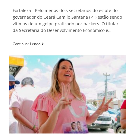
category:
comments:
Fortaleza - Pelo menos dois secretários do estafe do
governador do Ceará Camilo Santana (PT) estão sendo
vítimas de um golpe praticado por hackers. O titular
da Secretaria do Desenvolvimento Econômico e…
Depois
Continuar Lendo
De
Invadir
Celular
De
Camilo,
Golpista
Clona
Celular
De
Secretários