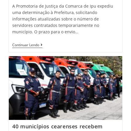
A Promotoria de Justiça da Comarca de Ipu expediu
uma determinação à Prefeitura, solicitando
informações atualizadas sobre o número de
servidores contratados temporariamente no
município. O prazo para o envio…
Promotoria
Continuar Lendo
De
Justiça
Dá
Prazo
De
15
Dias
Para
Prefeitura
De
Ipu
Detalhar
Contratos
Temporários
40 municípios cearenses recebem