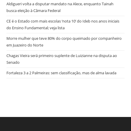
Aldigueri volta a disputar mandato na Alece, enquanto Tainah
busca eleição à Câmara Federal
CE é o Estado com mais escolas ‘nota 10’ do Ideb nos anos iniciais
do Ensino Fundamental; veja lista
Morre mulher que teve 80% do corpo queimado por companheiro
em Juazeiro do Norte
Chagas Vieira será primeiro suplente de Luizianne na disputa ao
Senado
Fortaleza 3 a 2 Palmeiras: sem classificação, mas de alma lavada
try here
www.bookhave.com
. you can try this out
watches replicas
USA
. visit this website
https://www.lovereplica.com/
. the best price
fake rolex watches
. Get More Info
replique montre de luxe
. these
details
polskareplika.pl
. check these guys out
fake richard mille
.
More Help
https://www.replicawatches1for1.net/
. click reference
www.watchdropshippers.com
. Wiht 40% Discount
watch-
try here
www.bookhave.com
. you can try this out