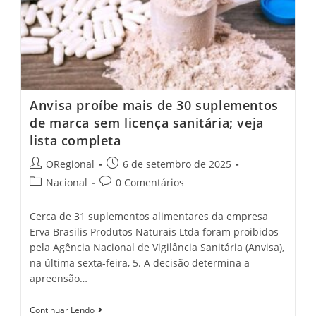
Anvisa proíbe mais de 30 suplementos
de marca sem licença sanitária; veja
lista completa
Post
Post
ORegional
6 de setembro de 2025
author:
published:
Post
Post
Nacional
0 Comentários
category:
comments:
Cerca de 31 suplementos alimentares da empresa
Erva Brasilis Produtos Naturais Ltda foram proibidos
pela Agência Nacional de Vigilância Sanitária (Anvisa),
na última sexta-feira, 5. A decisão determina a
apreensão…
Anvisa
Continuar Lendo