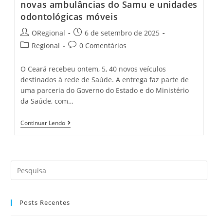
novas ambulâncias do Samu e unidades
odontológicas móveis
Post
Post
ORegional
6 de setembro de 2025
author:
published:
Post
Post
Regional
0 Comentários
category:
comments:
O Ceará recebeu ontem, 5, 40 novos veículos
destinados à rede de Saúde. A entrega faz parte de
uma parceria do Governo do Estado e do Ministério
da Saúde, com…
40
Continuar Lendo
Municípios
Cearenses
Recebem
Novas
Ambulâncias
Search
Do
Samu
this
E
website
Unidades
Odontológicas
Posts Recentes
Móveis