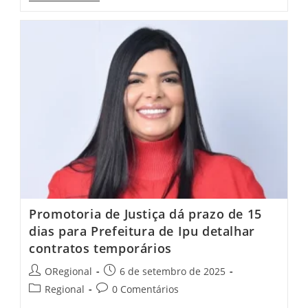
Proíbe
Mais
De
30
Suplementos
De
Marca
Sem
Licença
Sanitária;
Veja
Lista
Completa
Promotoria de Justiça dá prazo de 15
dias para Prefeitura de Ipu detalhar
contratos temporários
Post
Post
ORegional
6 de setembro de 2025
author:
published:
Post
Post
Regional
0 Comentários
category:
comments: