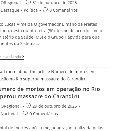
t
Post
ORegional
31 de outubro de 2025
hor:
published:
t
Post
Destaque
/
Política
0 Comentários
egory:
comments:
to: Lucas Almeida O governador Elmano de Freitas
inou, nesta quinta-feira (30), termo de acordo com o
nistério da Saúde (MS) e o Grupo Hapvida para que
cientes do Sistema…
Elmano
tinuar Lendo
De
Freitas
Firma
Parceria
Com
Ministério
mero de mortos em operação no Rio
Da
Saúde
perou massacre do Carandiru
E
Setor
t
Post
ORegional
29 de outubro de 2025
Privado
hor:
published:
Para
t
Post
Nacional
0 Comentários
Expandir
egory:
comments:
Atendimento
Do
total de mortes após a megaoperação realizada pelas