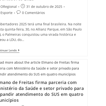
t
Post
ORegional
31 de outubro de 2025
hor:
published:
t
Post
Esporte
0 Comentários
egory:
comments:
ibertadores 2025 terá uma final brasileira. Na noite
ta quinta-feira, 30, no Allianz Parque, em São Paulo
), o Palmeiras conquistou uma virada histórica e
leou a LDU, do…
Em
tinuar Lendo
Virada
Épica,
Palmeiras
Goleia
LDU
E
Pega
O
mano de Freitas firma parceria com
Flamengo
nistério da Saúde e setor privado para
Na
Final
pandir atendimento do SUS em quatro
Da
nicípios
Libertadores
2025