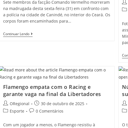
Sete membros da facção Comando Vermelho morreram
Pos
aut
na madrugada desta sexta-feira (31) em confronto com
Pos
a polícia na cidade de Canindé, no interior do Ceará. Os
cat
corpos foram encaminhados para…
Fo
ass
Sete
Continuar Lendo
Mi
Criminosos
pa
Morrem
Em
Ação
Con
Da
Do
Cotar
E
Raio
Em
Canindé
Flamengo empata com o Racing e
Nú
garante vaga na final da Libertadores
su
Post
Post
Pos
ORegional
30 de outubro de 2025
author:
published:
aut
Post
Post
Pos
Esporte
0 Comentários
category:
comments:
cat
Com um jogador a menos, o Flamengo resistiu à
O 