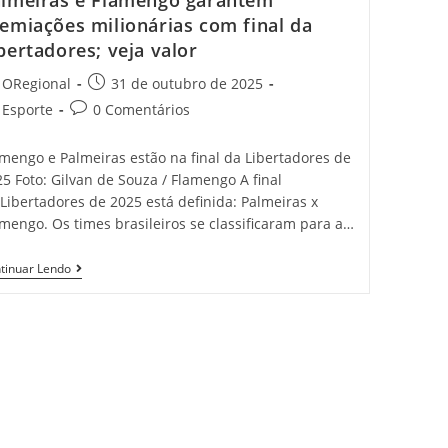
lmeiras e Flamengo garantem
Russas;
emiações milionárias com final da
Polícia
Investiga
bertadores; veja valor
O
Caso
t
Post
ORegional
31 de outubro de 2025
hor:
published:
t
Post
Esporte
0 Comentários
egory:
comments:
mengo e Palmeiras estão na final da Libertadores de
5 Foto: Gilvan de Souza / Flamengo A final
Libertadores de 2025 está definida: Palmeiras x
mengo. Os times brasileiros se classificaram para a…
Palmeiras
tinuar Lendo
E
Flamengo
Garantem
Premiações
Milionárias
Com
Final
Da
Libertadores;
Veja
Valor