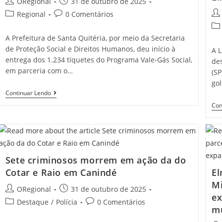
Post
Post
ORegional
31 de outubro de 2025
Contra
author:
published:
Camilo
Pos
Post
Post
Regional
0 Comentários
E
aut
category:
comments:
Pos
Elmano
cat
A Prefeitura de Santa Quitéria, por meio da Secretaria
de Proteção Social e Direitos Humanos, deu início à
A L
entrega dos 1.234 tíquetes do Programa Vale-Gás Social,
des
em parceria com o…
(SP
go
Prefeitura
Continuar Lendo
De
Con
Santa
Quitéria
Inicia
Entrega
Do
Programa
Vale-
Sete criminosos morrem em ação da do
Gás
Cotar e Raio em Canindé
El
Social
Mi
Post
Post
ORegional
31 de outubro de 2025
ex
author:
published:
Post
Post
Destaque
/
Polícia
0 Comentários
mu
category:
comments: