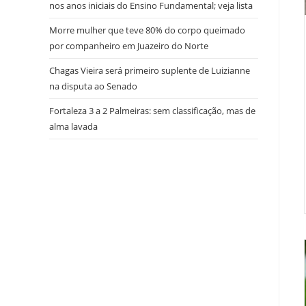
nos anos iniciais do Ensino Fundamental; veja lista
Morre mulher que teve 80% do corpo queimado
por companheiro em Juazeiro do Norte
Chagas Vieira será primeiro suplente de Luizianne
na disputa ao Senado
Fortaleza 3 a 2 Palmeiras: sem classificação, mas de
alma lavada
try here
www.bookhave.com
. you can try this out
watches replicas USA
. visit this website
https://www.lovereplica.com/
. the best price
fake
rolex watches
. Get More Info
replique montre de
luxe
. these details
polskareplika.pl
. check these
guys out
fake richard mille
. More Help
https://www.replicawatches1for1.net/
. click
reference
www.watchdropshippers.com
. Wiht 40%
Discount
watch-styles2015.com
. Home Page