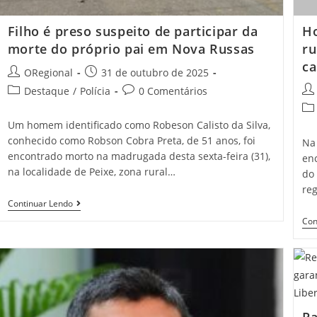
Filho é preso suspeito de participar da
H
morte do próprio pai em Nova Russas
ru
ca
Post
Post
ORegional
31 de outubro de 2025
author:
published:
Pos
Post
Post
Destaque
/
Polícia
0 Comentários
aut
category:
comments:
Pos
cat
Um homem identificado como Robeson Calisto da Silva,
conhecido como Robson Cobra Preta, de 51 anos, foi
Na
encontrado morto na madrugada desta sexta-feira (31),
enc
na localidade de Peixe, zona rural…
do 
re
Filho
Continuar Lendo
É
Con
Preso
Suspeito
De
Participar
Da
Morte
Do
Próprio
Pai