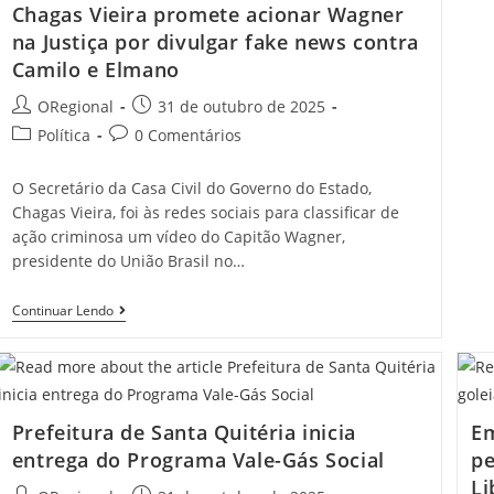
Chagas Vieira promete acionar Wagner
na Justiça por divulgar fake news contra
Camilo e Elmano
Post
Post
ORegional
31 de outubro de 2025
author:
published:
Post
Post
Política
0 Comentários
category:
comments:
O Secretário da Casa Civil do Governo do Estado,
Chagas Vieira, foi às redes sociais para classificar de
ação criminosa um vídeo do Capitão Wagner,
presidente do União Brasil no…
Chagas
Continuar Lendo
Vieira
Promete
Acionar
Wagner
Na
Justiça
Prefeitura de Santa Quitéria inicia
Em
Por
Divulgar
entrega do Programa Vale-Gás Social
pe
Fake
Li
News