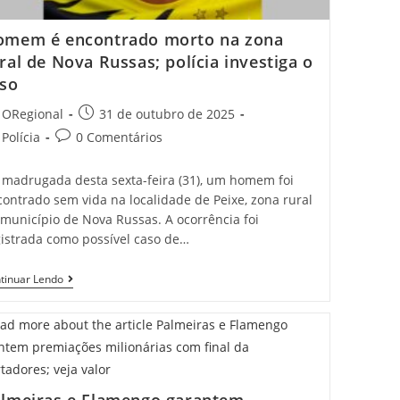
omem é encontrado morto na zona
ral de Nova Russas; polícia investiga o
so
t
Post
ORegional
31 de outubro de 2025
hor:
published:
t
Post
Polícia
0 Comentários
egory:
comments:
 madrugada desta sexta-feira (31), um homem foi
ontrado sem vida na localidade de Peixe, zona rural
município de Nova Russas. A ocorrência foi
gistrada como possível caso de…
Homem
tinuar Lendo
É
Encontrado
Morto
Na
Zona
Rural
De
Nova