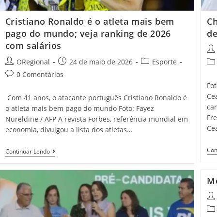
Cristiano Ronaldo é o atleta mais bem
Ch
pago do mundo; veja ranking de 2026
de
com salários
Pos
aut
Post
Post
Post
ORegional
24 de maio de 2026
Esporte
Pos
author:
published:
category:
cat
Post
0 Comentários
comments:
Fo
Cea
Com 41 anos, o atacante português Cristiano Ronaldo é
ca
o atleta mais bem pago do mundo Foto: Fayez
Fre
Nureldine / AFP A revista Forbes, referência mundial em
Ce
economia, divulgou a lista dos atletas…
Con
Cristiano
Continuar Lendo
Ronaldo
É
O
Mo
Atleta
Mais
Pos
Bem
Pago
aut
Pos
Do