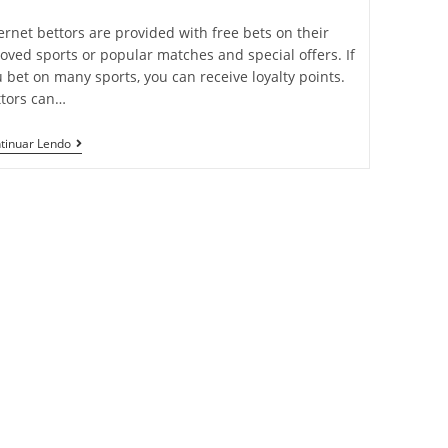
egory:
E
Lula
ernet bettors are provided with free bets on their
No
Ceará
oved sports or popular matches and special offers. If
 bet on many sports, you can receive loyalty points.
ttors can…
Mostbet
tinuar Lendo
India:
Top
Sports
Betting
Site