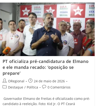
Decisão
Do
PL
E
Reforça
Apoio
A
Girão:
‘não
Vamos
Fazer
Aliança
Com
O
Mal’
PT oficializa pré-candidatura de Elmano
e ele manda recado: ‘oposição se
prepare’
Post
Post
ORegional
24 de maio de 2026
author:
published:
Post
Post
Destaque
/
Política
0 Comentários
category:
comments:
Governador Elmano de Freitas é oficializado como pré-
candidato à reeleição. Foto: Kid Jr. O PT Ceará