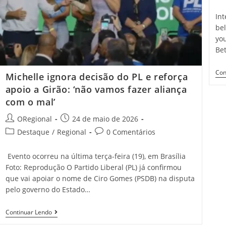
cat
Mundo;
Veja
Int
Ranking
bel
De
2026
you
Com
Be
Salários
Con
Michelle ignora decisão do PL e reforça
apoio a Girão: ‘não vamos fazer aliança
com o mal’
Post
Post
ORegional
24 de maio de 2026
author:
published:
Post
Post
Destaque
/
Regional
0 Comentários
category:
comments:
Evento ocorreu na última terça-feira (19), em Brasília
Foto: Reprodução O Partido Liberal (PL) já confirmou
que vai apoiar o nome de Ciro Gomes (PSDB) na disputa
pelo governo do Estado…
Michelle
Continuar Lendo
Ignora