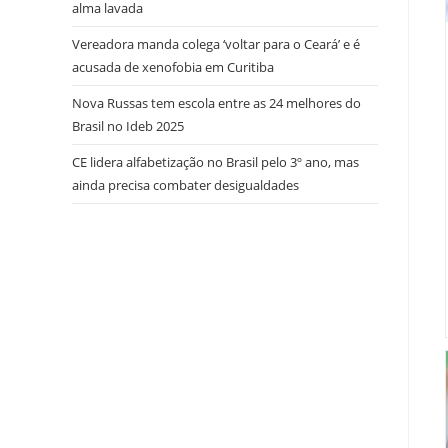
alma lavada
Vereadora manda colega ‘voltar para o Ceará’ e é
acusada de xenofobia em Curitiba
Nova Russas tem escola entre as 24 melhores do
Brasil no Ideb 2025
CE lidera alfabetização no Brasil pelo 3º ano, mas
ainda precisa combater desigualdades
try here
www.bookhave.com
. you can try this out
watches replicas USA
. visit this website
https://www.lovereplica.com/
. the best price
fake
rolex watches
. Get More Info
replique montre de
luxe
. these details
polskareplika.pl
. check these
guys out
fake richard mille
. More Help
https://www.replicawatches1for1.net/
. click
reference
www.watchdropshippers.com
. Wiht 40%
Discount
watch-styles2015.com
. Home Page