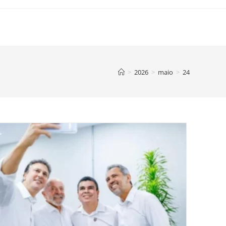
>
2026
>
maio
>
24