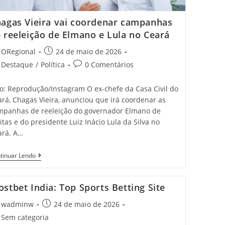
agas Vieira vai coordenar campanhas
 reeleição de Elmano e Lula no Ceará
t
Post
ORegional
24 de maio de 2026
hor:
published:
t
Post
Destaque
/
Política
0 Comentários
egory:
comments:
to: Reprodução/Instagram O ex-chefe da Casa Civil do
rá, Chagas Vieira, anunciou que irá coordenar as
mpanhas de reeleição do governador Elmano de
itas e do presidente Luiz Inácio Lula da Silva no
ará. A…
Chagas
tinuar Lendo
Vieira
Vai
Coordenar
stbet India: Top Sports Betting Site
Campanhas
De
t
Reeleição
Post
wadminw
24 de maio de 2026
De
hor:
published:
t
Sem categoria
Elmano