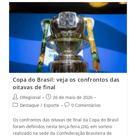
Do
13º
Salário
Dos
Servidores
Do
Ceará
Será
Paga
Em
Junho,
Diz
Elmano
Copa do Brasil: veja os confrontos das
oitavas de final
Post
Post
ORegional
26 de maio de 2026
author:
published:
Post
Post
Destaque
/
Esporte
0 Comentários
category:
comments:
Os confrontos das oitavas de final da Copa do Brasil
foram definidos nesta terça-feira (26), em sorteio
realizado na sede da Confederação Brasileira de