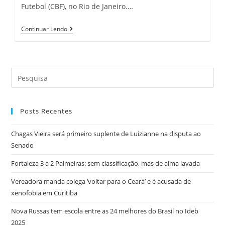
Futebol (CBF), no Rio de Janeiro.…
Copa
Continuar Lendo
Do
Brasil:
Veja
Os
Confrontos
Search
Das
Oitavas
this
De
website
Final
Posts Recentes
Chagas Vieira será primeiro suplente de Luizianne na disputa ao
Senado
Fortaleza 3 a 2 Palmeiras: sem classificação, mas de alma lavada
Vereadora manda colega ‘voltar para o Ceará’ e é acusada de
xenofobia em Curitiba
Nova Russas tem escola entre as 24 melhores do Brasil no Ideb
2025