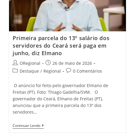
Primeira parcela do 13º salário dos
servidores do Ceará será paga em
junho, diz Elmano
Post
Post
ORegional
26 de maio de 2026
author:
published:
Post
Post
Destaque
/
Regional
0 Comentários
category:
comments:
O anúncio foi feito pelo governador Elmano de
Freitas (PT). Foto: Thiago Gadelha/SVM. O
governador do Ceará, Elmano de Freitas (PT),
anunciou que a primeira parcela do 13º dos
servidores…
Primeira
Continuar Lendo
Parcela