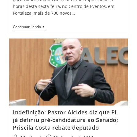
horas desta sexta-feira, no Centro de Eventos, em
Fortaleza, mais de 700 novos…
Elmano
Continuar Lendo
Vai
Empossar
Mais
De
700
Oficiais
Investigadores
Da
Polícia
Civil
Indefinição: Pastor Alcides diz que PL
já definiu pré-candidatura ao Senado;
Priscila Costa rebate deputado