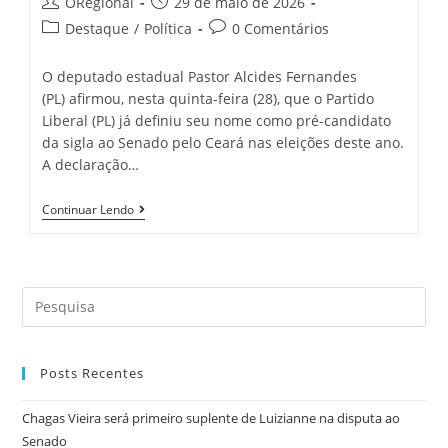
Post
Post
ORegional
29 de maio de 2026
author:
published:
Post
Post
Destaque
/
Política
0 Comentários
category:
comments:
O deputado estadual Pastor Alcides Fernandes
(PL) afirmou, nesta quinta-feira (28), que o Partido
Liberal (PL) já definiu seu nome como pré-candidato
da sigla ao Senado pelo Ceará nas eleições deste ano.
A declaração…
Indefinição:
Continuar Lendo
Pastor
Alcides
Diz
Que
PL
Search
Já
Definiu
this
Pré-
website
Candidatura
Ao
Posts Recentes
Senado;
Priscila
Costa
Chagas Vieira será primeiro suplente de Luizianne na disputa ao
Rebate
Senado