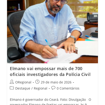
Elmano vai empossar mais de 700
oficiais investigadores da Polícia Civil
Post
Post
ORegional
29 de maio de 2026
author:
published:
Post
Post
Destaque
/
Regional
0 Comentários
category:
comments:
Elmano é governador do Ceará. Foto: Divulgação O
governador Elmano de Freitas vai empossar, às 9