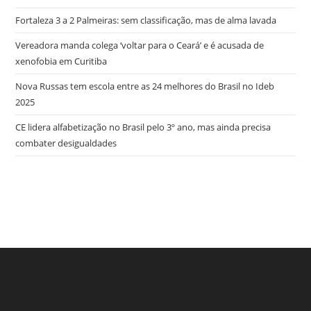
Deputado
Fortaleza 3 a 2 Palmeiras: sem classificação, mas de alma lavada
Vereadora manda colega ‘voltar para o Ceará’ e é acusada de
xenofobia em Curitiba
Nova Russas tem escola entre as 24 melhores do Brasil no Ideb
2025
CE lidera alfabetização no Brasil pelo 3º ano, mas ainda precisa
combater desigualdades
try here
www.bookhave.com
. you can try this out
watches replicas
USA
. visit this website
https://www.lovereplica.com/
. the best price
fake rolex watches
. Get More Info
replique montre de luxe
. these
details
polskareplika.pl
. check these guys out
fake richard mille
.
More Help
https://www.replicawatches1for1.net/
. click reference
www.watchdropshippers.com
. Wiht 40% Discount
watch-
try here
www.bookhave.com
. you can try this out
styles2015.com
. Home Page
https://www.homeswatches.com
.
watches replicas USA
. visit this website
Homepage
https://www.domainswatches.com/
. why not try here