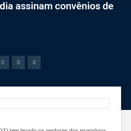
ndia assinam convênios de
DT) tem levado os gestores dos municípios