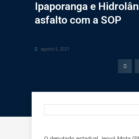
Ipaporanga e Hidrolâ
asfalto com a SOP
agosto 5, 2021
O deputado estadual Jeová Mota (P