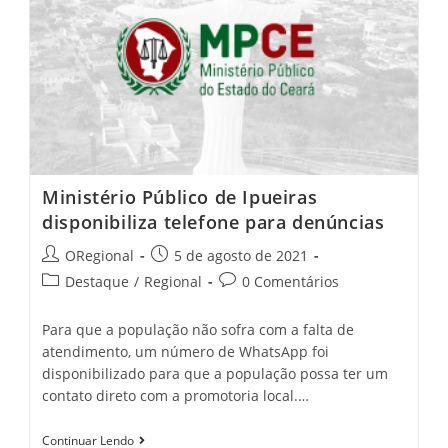
Bosta’
É
Preso
No
Centro
Do
Município
Ministério Público de Ipueiras
disponibiliza telefone para denúncias
Post
Post
ORegional
5 de agosto de 2021
author:
published:
Post
Post
Destaque
/
Regional
0 Comentários
category:
comments:
Para que a população não sofra com a falta de
atendimento, um número de WhatsApp foi
disponibilizado para que a população possa ter um
contato direto com a promotoria local.…
Ministério
Continuar Lendo