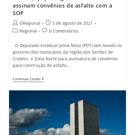
assinam convênios de asfalto com a
SOP
Post
Post
ORegional
5 de agosto de 2021
author:
published:
Post
Post
Regional
0 Comentários
category:
comments:
O deputado estadual Jeová Mota (PDT) tem levado os
gestores dos municípios da região dos Sertões de
Crateús e Zona Norte para assinatura de convênios
para construção de asfalto…
Santa
Continuar Lendo
Quitéria,
Catunda,
Monsenhor
Tabosa,
Ipaporanga
E
Hidrolândia
Assinam
Convênios
De
Asfalto