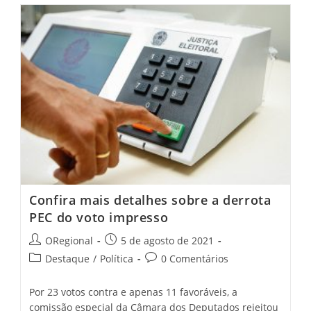
Os
Cearenses
Na
Aprovação
Do
Projeto
Que
Viabiliza
A
Privatização
Dos
Correios
Confira mais detalhes sobre a derrota
PEC do voto impresso
Post
Post
ORegional
5 de agosto de 2021
author:
published:
Post
Post
Destaque
/
Política
0 Comentários
category:
comments:
Por 23 votos contra e apenas 11 favoráveis, a
comissão especial da Câmara dos Deputados rejeitou