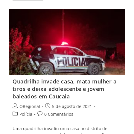
Público
De
Ipueiras
Disponibiliza
Telefone
Para
Denúncias
Quadrilha invade casa, mata mulher a
tiros e deixa adolescente e jovem
baleados em Caucaia
Post
Post
ORegional
5 de agosto de 2021
author:
published:
Post
Post
Polícia
0 Comentários
category:
comments:
Uma quadrilha invadiu uma casa no distrito de