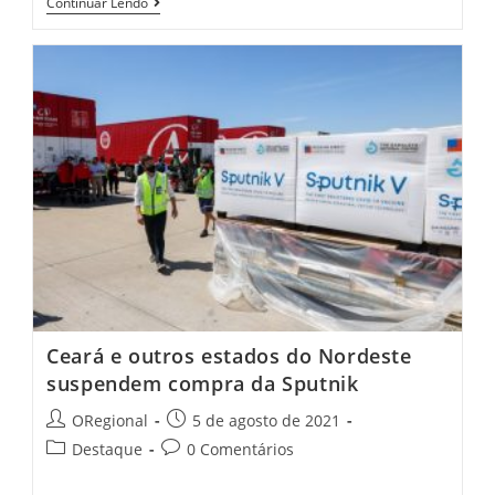
Caminhão
Continuar Lendo
Da
Saúde
Leva
Prevenção
Do
Câncer
Às
Mulheres
De
Nova
Russas
Ceará e outros estados do Nordeste
suspendem compra da Sputnik
Post
Post
ORegional
5 de agosto de 2021
author:
published:
Post
Post
Destaque
0 Comentários
category:
comments: