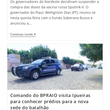
Os governadores do Nordeste decidiram suspender a
compra das doses da vacina russa Sputnik-V. O
governador do Piauí, Wellignton Dias (PT), reuniu-se
nesta quinta-feira com o Fundo Soberano Russo e
anunciou a…
Ceará
Continuar Lendo
E
Outros
Estados
Do
Nordeste
Suspendem
Compra
Da
Sputnik
Comando do BPRAIO visita Ipueiras
para conhecer prédios para a nova
sede do batalhão