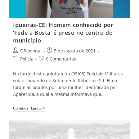
Ipueiras-CE: Homem conhecido por
‘Fede a Bosta’ é preso no centro do
município
Post
Post
ORegional
5 de agosto de 2021
author:
published:
Post
Post
Polícia
0 Comentários
category:
comments:
Na tarde desta quinta-feira (05/08) Policiais Militares
sob o comando do Subtenente Robério e Sd. Elton
foram acionados por uma mulher identificada por
Aparecida, a qual a mesma informava que…
Ipueiras-
Continuar Lendo
CE:
Homem
Conhecido
Por
‘Fede
A