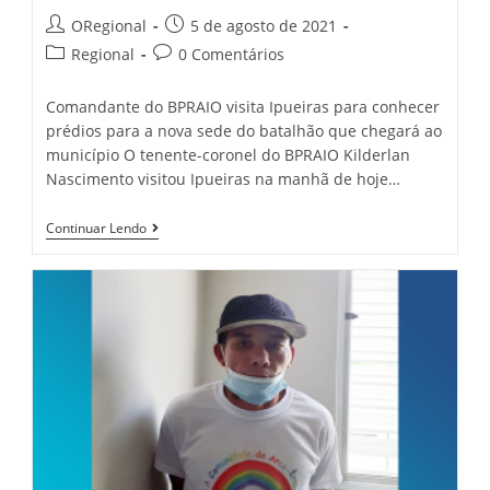
Post
Post
ORegional
5 de agosto de 2021
author:
published:
Post
Post
Regional
0 Comentários
category:
comments:
Comandante do BPRAIO visita Ipueiras para conhecer
prédios para a nova sede do batalhão que chegará ao
município O tenente-coronel do BPRAIO Kilderlan
Nascimento visitou Ipueiras na manhã de hoje…
Comando
Continuar Lendo
Do
BPRAIO
Visita
Ipueiras
Para
Conhecer
Prédios
Para
A
Nova
Sede
Do
Batalhão