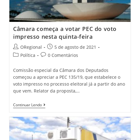
Com
A
SOP
Câmara começa a votar PEC do voto
impresso nesta quinta-feira
Post
Post
ORegional
5 de agosto de 2021
author:
published:
Post
Post
Política
0 Comentários
category:
comments:
Comissão especial da Câmara dos Deputados
começou a apreciar a PEC 135/19, que estabelece o
voto impresso no processo eleitoral já a partir do ano
que vem. Relator da proposta,…
Câmara
Continuar Lendo
Começa
A
Votar
PEC
Do
Voto
Impresso