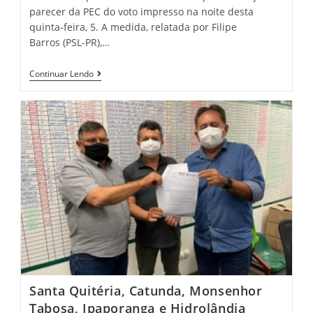
parecer da PEC do voto impresso na noite desta
quinta-feira, 5. A medida, relatada por Filipe
Barros (PSL-PR),…
Confira
Continuar Lendo
Mais
Detalhes
Sobre
A
Derrota
PEC
Do
Voto
Impresso
Santa Quitéria, Catunda, Monsenhor
Tabosa, Ipaporanga e Hidrolândia