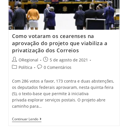
Como votaram os cearenses na
aprovação do projeto que viabiliza a
privatização dos Correios
Post
Post
ORegional
5 de agosto de 2021
author:
published:
Post
Post
Política
0 Comentários
category:
comments:
Com 286 votos a favor, 173 contra e duas abstenções,
os deputados federais aprovaram, nesta quinta-feira
(5), o texto-base que permite à iniciativa
privada explorar serviços postais. O projeto abre
caminho para…
Como
Continuar Lendo
Votaram