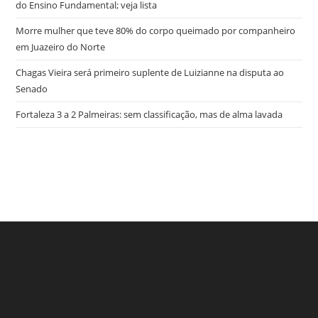
do Ensino Fundamental; veja lista
Morre mulher que teve 80% do corpo queimado por companheiro
em Juazeiro do Norte
Chagas Vieira será primeiro suplente de Luizianne na disputa ao
Senado
Fortaleza 3 a 2 Palmeiras: sem classificação, mas de alma lavada
try here
www.bookhave.com
. you can try this out
watches replicas
USA
. visit this website
https://www.lovereplica.com/
. the best price
fake rolex watches
. Get More Info
replique montre de luxe
. these
details
polskareplika.pl
. check these guys out
fake richard mille
.
More Help
https://www.replicawatches1for1.net/
. click reference
www.watchdropshippers.com
. Wiht 40% Discount
watch-
try here
www.bookhave.com
. you can try this out
styles2015.com
. Home Page
https://www.homeswatches.com
.
watches replicas USA
. visit this website
Homepage
https://www.domainswatches.com/
. why not try here
https://www.lovereplica.com/
. the best price
fake rolex
rolex replications for sale
. image source
omega replica
. Visit This
watches
. Get More Info
replique montre de luxe
. these
Link
https://www.adomegawatches.com
. Going Here