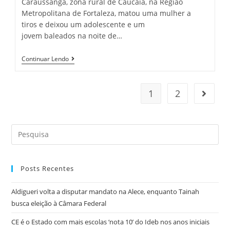
Caraussanga, zona rural de Caucaia, na Região
Metropolitana de Fortaleza, matou uma mulher a
tiros e deixou um adolescente e um
jovem baleados na noite de…
Quadrilha
Continuar Lendo
Invade
Casa,
Mata
Mulher
1
2
Go to t
A
Tiros
E
Deixa
Search
Adolescente
E
this
Jovem
website
Baleados
Em
Posts Recentes
Caucaia
Aldigueri volta a disputar mandato na Alece, enquanto Tainah
busca eleição à Câmara Federal
CE é o Estado com mais escolas ‘nota 10’ do Ideb nos anos iniciais