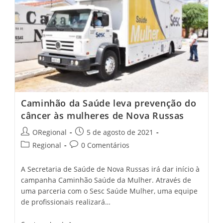
Nesta
Quinta-
Feira
Caminhão da Saúde leva prevenção do
câncer às mulheres de Nova Russas
Post
Post
ORegional
5 de agosto de 2021
author:
published:
Post
Post
Regional
0 Comentários
category:
comments:
A Secretaria de Saúde de Nova Russas irá dar início à
campanha Caminhão Saúde da Mulher. Através de
uma parceria com o Sesc Saúde Mulher, uma equipe
de profissionais realizará…