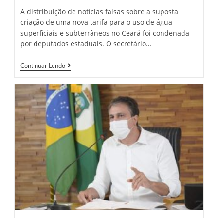
A distribuição de notícias falsas sobre a suposta
criação de uma nova tarifa para o uso de água
superficiais e subterrâneos no Ceará foi condenada
por deputados estaduais. O secretário…
“Não
Continuar Lendo
Há
Nova
Cobrança
De
Recursos
Hídricos”,
Reafirma
Secretário
Da
SRH,
Francisco
Teixeira