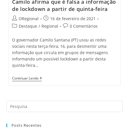
Camilo afirma que é falsa a informação
de lockdown a partir de quinta-feira
Post
Post
ORegional
16 de fevereiro de 2021
author:
published:
Post
Post
Destaque
/
Regional
0 Comentários
category:
comments:
O governador Camilo Santana (PT) usou as redes
sociais nesta terça-feira, 16, para desmentir uma
informação que circula em grupos de mensagens
informando um possível lockdown a partir desta
quinta-feira…
Camilo
Continuar Lendo
Afirma
Que
É
Falsa
A
Search
Informação
De
this
Lockdown
website
A
Partir
Posts Recentes
De