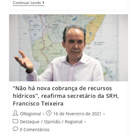
Camilo
Continuar Lendo
Anuncia
Auxílio
De
R$
1
Mil
Para
Profissionais
Do
Setor
De
Eventos
Do
Ceará
“Não há nova cobrança de recursos
hídricos”, reafirma secretário da SRH,
Francisco Teixeira
Post
Post
ORegional
16 de fevereiro de 2021
author:
published:
Post
Destaque
/
Opinião
/
Regional
category:
Post
0 Comentários
comments: