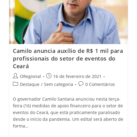
Camilo anuncia auxílio de R$ 1 mil para
profissionais do setor de eventos do
Ceará
Post
Post
ORegional
16 de fevereiro de 2021
author:
published:
Post
Post
Destaque
/
Sem categoria
0 Comentários
category:
comments:
O governador Camilo Santana anunciou nesta terça-
feira (16) medidas de apoio financeiro para o setor de
eventos do Ceará, que está praticamente paralisado
desde o início da pandemia. Um edital será aberto de
forma…