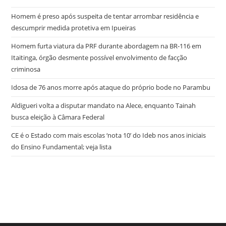
Quinta-
Feira
Homem é preso após suspeita de tentar arrombar residência e
descumprir medida protetiva em Ipueiras
Homem furta viatura da PRF durante abordagem na BR-116 em
Itaitinga, órgão desmente possível envolvimento de facção
criminosa
Idosa de 76 anos morre após ataque do próprio bode no Parambu
Aldigueri volta a disputar mandato na Alece, enquanto Tainah
busca eleição à Câmara Federal
CE é o Estado com mais escolas ‘nota 10’ do Ideb nos anos iniciais
do Ensino Fundamental; veja lista
try here
www.bookhave.com
. you can try this out
watches replicas
USA
. visit this website
https://www.lovereplica.com/
. the best price
fake rolex watches
. Get More Info
replique montre de luxe
. these
details
polskareplika.pl
. check these guys out
fake richard mille
.