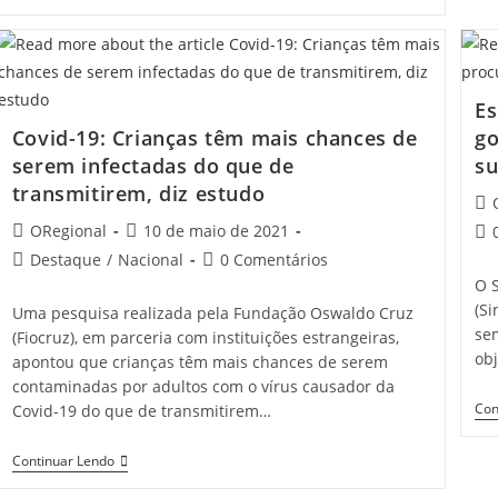
CE:
Homem
É
Lesionado
A
Faca
Es
No
Distrito
Covid-19: Crianças têm mais chances de
go
De
serem infectadas do que de
su
Livramento
transmitirem, diz estudo
Pos
aut
Post
Post
ORegional
10 de maio de 2021
Pos
author:
published:
co
Post
Post
Destaque
/
Nacional
0 Comentários
category:
comments:
O S
(S
Uma pesquisa realizada pela Fundação Oswaldo Cruz
se
(Fiocruz), em parceria com instituições estrangeiras,
ob
apontou que crianças têm mais chances de serem
contaminadas por adultos com o vírus causador da
Con
Covid-19 do que de transmitirem…
Covid-
Continuar Lendo
19:
Crianças