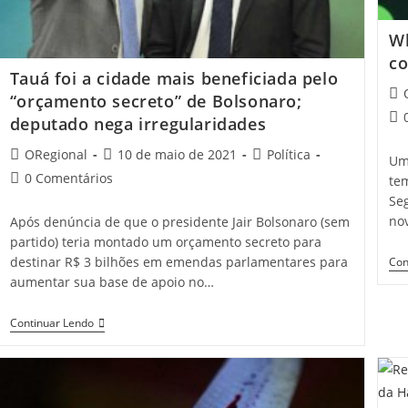
W
co
Tauá foi a cidade mais beneficiada pelo
Pos
“orçamento secreto” de Bolsonaro;
aut
Pos
deputado nega irregularidades
co
Post
Post
Post
ORegional
10 de maio de 2021
Política
Um
author:
published:
category:
Post
0 Comentários
tem
comments:
Se
no
Após denúncia de que o presidente Jair Bolsonaro (sem
partido) teria montado um orçamento secreto para
destinar R$ 3 bilhões em emendas parlamentares para
Con
aumentar sua base de apoio no…
Tauá
Continuar Lendo
Foi
A
Cidade
Mais
Beneficiada