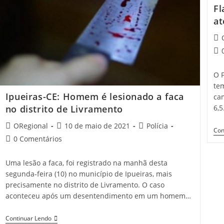
Pelo
Fl
“orçamento
Secreto”
at
De
Bolsonaro;
Pos
Deputado
aut
Nega
Pos
Irregularidades
co
O 
te
Ipueiras-CE: Homem é lesionado a faca
ca
6,
no distrito de Livramento
Post
Post
Post
ORegional
10 de maio de 2021
Polícia
Con
author:
published:
category:
Post
0 Comentários
comments:
Uma lesão a faca, foi registrado na manhã desta
segunda-feira (10) no município de Ipueiras, mais
precisamente no distrito de Livramento. O caso
aconteceu após um desentendimento em um homem…
Ipueiras-
Continuar Lendo