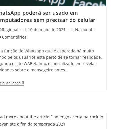
hatsApp poderá ser usado em
mputadores sem precisar do celular
t
Post
Post
ORegional
10 de maio de 2021
Nacional
hor:
published:
category:
t
0 Comentários
mments:
a função do Whatsapp que é esperada há muito
po pelos usuários está perto de se tornar realidade.
gundo o site WABetaInfo, especializado em revelar
vidades sobre o mensageiro antes…
WhatsApp
tinuar Lendo
Poderá
Ser
Usado
Em
Computadores
Sem
Precisar
Do
Celular