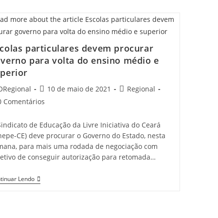
colas particulares devem procurar
verno para volta do ensino médio e
perior
t
Post
Post
ORegional
10 de maio de 2021
Regional
hor:
published:
category:
t
0 Comentários
mments:
indicato de Educação da Livre Iniciativa do Ceará
inepe-CE) deve procurar o Governo do Estado, nesta
mana, para mais uma rodada de negociação com
jetivo de conseguir autorização para retomada…
Escolas
tinuar Lendo
Particulares
Devem
Procurar
Governo
Para