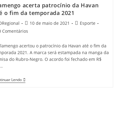
amengo acerta patrocínio da Havan
é o fim da temporada 2021
t
Post
Post
ORegional
10 de maio de 2021
Esporte
hor:
published:
category:
t
0 Comentários
mments:
Flamengo acertou o patrocínio da Havan até o fim da
mporada 2021. A marca será estampada na manga da
misa do Rubro-Negro. O acordo foi fechado em R$
5…
Flamengo
tinuar Lendo
Acerta
Patrocínio
Da
Havan
Até
O
Fim
Da
Temporada
2021