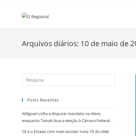
Skip
to
content
Arquivos diários: 10 de maio de 
Search
this
website
Posts Recentes
Aldigueri volta a disputar mandato na Alece,
enquanto Tainah busca eleição à Câmara Federal
CE é o Estado com mais escolas ‘nota 10’ do Ideb