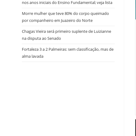
nos anos iniciais do Ensino Fundamental; veja lista
Morre mulher que teve 80% do corpo queimado
por companheiro em Juazeiro do Norte
Chagas Vieira será primeiro suplente de Luizianne
na disputa ao Senado
Fortaleza 3 a 2 Palmeiras: sem classificação, mas de
alma lavada
try here
www.bookhave.com
. you can try this out
watches replicas USA
. visit this website
https://www.lovereplica.com/
. the best price
fake
rolex watches
. Get More Info
replique montre de
luxe
. these details
polskareplika.pl
. check these
guys out
fake richard mille
. More Help
https://www.replicawatches1for1.net/
. click
reference
www.watchdropshippers.com
. Wiht 40%
Discount
watch-styles2015.com
. Home Page