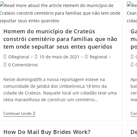
Têm
Mais
Chances
De
Serem
Infectadas
Homem do município de Crateús
Ga
Do
constrói cemitério para famílias que não
ma
Que
De
tem onde sepultar seus entes queridos
po
Transmitirem,
Diz
Post
Post
Post
Pos
ORegional
10 de maio de 2021
Regional
Estudo
author:
published:
category:
aut
Post
Pos
0 Comentários
comments:
co
Neste domingo(09) a nossa reportagem esteve na
Apó
comunidade de Jatobá dos Umbelinos,a 18 kms da
bai
cidade de Crateús. Naquele local um cidadão teve uma
cen
ideia maravilhosa de construir um cemitério…
ma
Homem
Continuar Lendo
Con
Do
Município
De
How Do Mail Buy Brides Work?
De
Crateús