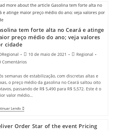
Volta
Do
Ensino
Médio
E
Superior
solina tem forte alta no Ceará e atinge
ior preço médio do ano; veja valores
r cidade
t
Post
Post
ORegional
10 de maio de 2021
Regional
hor:
published:
category:
t
0 Comentários
mments:
s semanas de estabilização, com discretas altas e
xas, o preço médio da gasolina no Ceará saltou oito
tavos, passando de R$ 5,490 para R$ 5,572. Este é o
ior valor médio…
Gasolina
tinuar Lendo
Tem
Forte
Alta
liver Order Star of the event Pricing
No