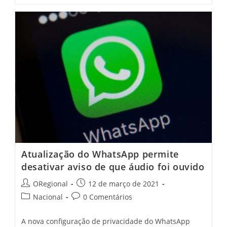
CE:
Grave
Acidente
É
Registrado
Na
Região
Serrana
Do
Município
Atualização do WhatsApp permite
desativar aviso de que áudio foi ouvido
Post
Post
ORegional
12 de março de 2021
author:
published:
Post
Post
Nacional
0 Comentários
category:
comments:
A nova configuração de privacidade do WhatsApp