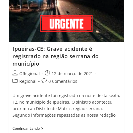
Ipueiras-CE: Grave acidente é
registrado na região serrana do
município
Post
Post
ORegional
12 de março de 2021
author:
published:
Post
Post
Regional
0 Comentários
category:
comments:
Um grave acidente foi registrado na noite desta sexta,
12, no município de Ipueiras. O sinistro aconteceu
próximo ao Distrito de Matriz, região serrana.
Segundo informações repassadas as nossa redação,…
Ipueiras-
Continuar Lendo