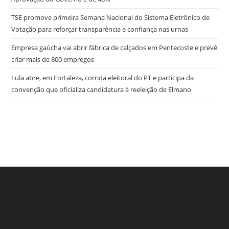
TSE promove primeira Semana Nacional do Sistema Eletrônico de
Votação para reforçar transparência e confiança nas urnas
Empresa gaúcha vai abrir fábrica de calçados em Pentecoste e prevê
criar mais de 800 empregos
Lula abre, em Fortaleza, corrida eleitoral do PT e participa da
convenção que oficializa candidatura à reeleição de Elmano
try here
www.bookhave.com
. you can try this out
watches replicas
USA
. visit this website
https://www.lovereplica.com/
. the best price
fake rolex watches
. Get More Info
replique montre de luxe
. these
details
polskareplika.pl
. check these guys out
fake richard mille
.
More Help
https://www.replicawatches1for1.net/
. click reference
www.watchdropshippers.com
. Wiht 40% Discount
watch-
try here
www.bookhave.com
. you can try this out
styles2015.com
. Home Page
https://www.homeswatches.com
.
watches replicas USA
. visit this website
Homepage
https://www.domainswatches.com/
. why not try here
https://www.lovereplica.com/
. the best price
fake rolex
rolex replications for sale
. image source
omega replica
. Visit This
watches
. Get More Info
replique montre de luxe
. these