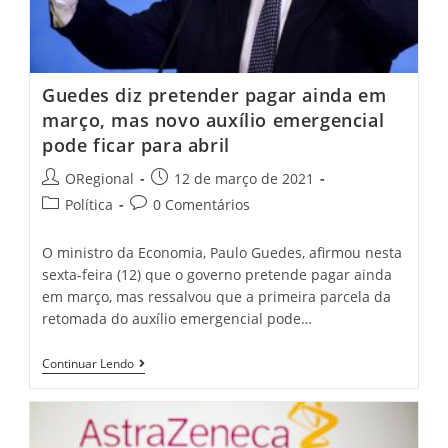
Guedes diz pretender pagar ainda em
março, mas novo auxílio emergencial
pode ficar para abril
Post
Post
ORegional
12 de março de 2021
author:
published:
Post
Post
Política
0 Comentários
category:
comments:
O ministro da Economia, Paulo Guedes, afirmou nesta
sexta-feira (12) que o governo pretende pagar ainda
em março, mas ressalvou que a primeira parcela da
retomada do auxílio emergencial pode…
Guedes
Continuar Lendo
Diz
Pretender
Pagar
Ainda
Em