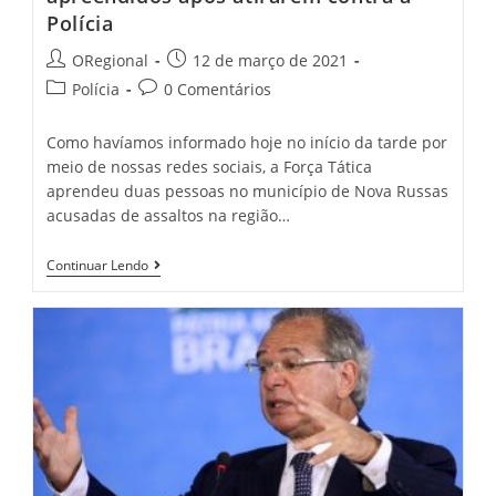
Polícia
Post
Post
ORegional
12 de março de 2021
author:
published:
Post
Post
Polícia
0 Comentários
category:
comments:
Como havíamos informado hoje no início da tarde por
meio de nossas redes sociais, a Força Tática
aprendeu duas pessoas no município de Nova Russas
acusadas de assaltos na região…
Nova
Continuar Lendo
Russas-
CE:
Menores
De
Idade
São
Apreendidos
Após
Atirarem
Contra
A
Polícia