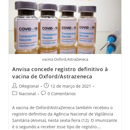
Março,
Mas
Novo
Auxílio
Emergencial
Pode
Ficar
Para
Abril
vacina Oxford,AstraZeneca
Anvisa concede registro definitivo à
vacina de Oxford/Astrazeneca
Post
Post
ORegional
12 de março de 2021
author:
published:
Post
Post
Nacional
0 Comentários
category:
comments:
A vacina de Oxford/AstraZeneca também recebeu o
registro definitivo da Agência Nacional de Vigilância
Sanitária (Anvisa), nesta sexta-feira (12). O imunizante
é o segundo a receber esse tipo de registro.…