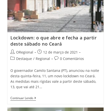
Debatem
Assuntos
Do
Comércio
Ipueirense
Lockdown: o que abre e fecha a partir
deste sábado no Ceará
Post
Post
ORegional
12 de março de 2021
author:
published:
Post
Post
Destaque
/
Regional
0 Comentários
category:
comments:
O governador Camilo Santana (PT), anunciou na noite
desta quinta-feira, 11, um novo lockdown no Ceará.
As medidas mais rígidas vale a partir deste sábado,
13, que vai até 21…
Lockdown:
Continuar Lendo
O
Que
Abre