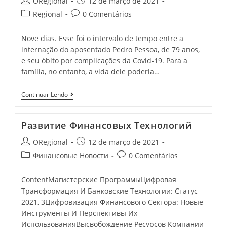
Post
Post
ORegional
12 de março de 2021
author:
published:
Post
Post
Regional
0 Comentários
category:
comments:
Nove dias. Esse foi o intervalo de tempo entre a
internação do aposentado Pedro Pessoa, de 79 anos,
e seu óbito por complicações da Covid-19. Para a
família, no entanto, a vida dele poderia…
Com
Continuar Lendo
Hospitais
Regionais
Perto
Развитие Финансовых Технологий
Do
Colapso,
Post
Post
ORegional
12 de março de 2021
Pacientes
Do
author:
published:
Post
Post
Финансовые Новости
0 Comentários
Interior
category:
comments:
Do
Ceará
ContentМагистерские ПрограммыЦифровая
Ficam
Трансформация И Банковские Технологии: Статус
À
Espera
2021, 3Цифровизация Финансового Сектора: Новые
De
Инструменты И Перспективы Их
Leitos
ИспользованияВысвобождение Ресурсов Компании