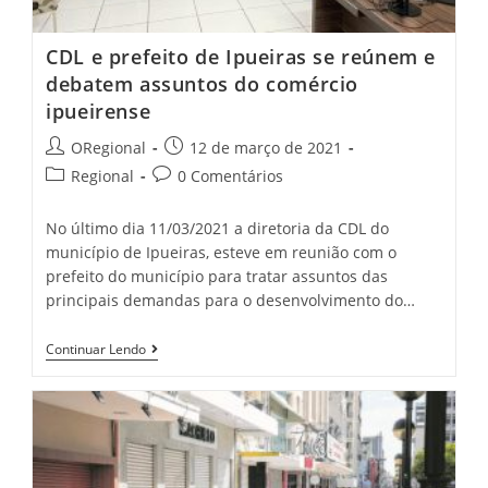
CDL e prefeito de Ipueiras se reúnem e
debatem assuntos do comércio
ipueirense
Post
Post
ORegional
12 de março de 2021
author:
published:
Post
Post
Regional
0 Comentários
category:
comments:
No último dia 11/03/2021 a diretoria da CDL do
município de Ipueiras, esteve em reunião com o
prefeito do município para tratar assuntos das
principais demandas para o desenvolvimento do…
CDL
Continuar Lendo
E
Prefeito
De
Ipueiras
Se
Reúnem
E