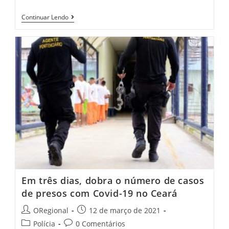
Anvisa
Continuar Lendo
Concede
Registro
Definitivo
À
Vacina
De
Oxford/Astrazeneca
Em três dias, dobra o número de casos
de presos com Covid-19 no Ceará
Post
Post
ORegional
12 de março de 2021
author:
published:
Post
Post
Polícia
0 Comentários