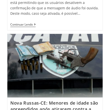
está permitindo que os usuários desativem a
confirmação de que a mensagem de áudio foi ouvida.
Deste modo, caso seja ativada, é possível…
Atualização
Continuar Lendo
Do
WhatsApp
Permite
Desativar
Aviso
De
Que
Áudio
Foi
Ouvido
Nova Russas-CE: Menores de idade são
apreendidos após atirarem contra a