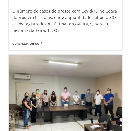
category:
comments:
O número de casos de presos com Covid-19 no Ceará
dobrou em três dias, onde a quantidade saltou de 38
casos registrados na última terça-feira, 9, para 76
nesta sexta-feira, 12. Os…
Em
Continuar Lendo
Três
Dias,
Dobra
O
Número
De
Casos
De
Presos
Com
Covid-
19
No
Ceará