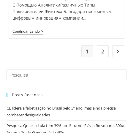
С Помощью АналитикиРазличные Типы
Пользователей Финтеха Благодаря постоянным
цифровым инновациям компании…
Развитие
Continuar Lendo
Финансовых
Технологий
1
2
Go to t
Search
this
website
Posts Recentes
CE lidera alfabetização no Brasil pelo 3º ano, mas ainda precisa
combater desigualdades
Pesquisa Quaest: Lula tem 39% no 1º turno; Flávio Bolsonaro, 30%;
Aprovação do Governo é de 48%