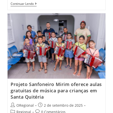
Santa
Continuar Lendo
Quitéria
Inaugura
Reforma
Do
CEI
Dr.
Otávio
Lobo
No
Distrito
Trapiá
Projeto Sanfoneiro Mirim oferece aulas
gratuitas de música para crianças em
Santa Quitéria
Post
Post
ORegional
2 de setembro de 2025
author:
published:
Post
Post
Regional
0 Comentários