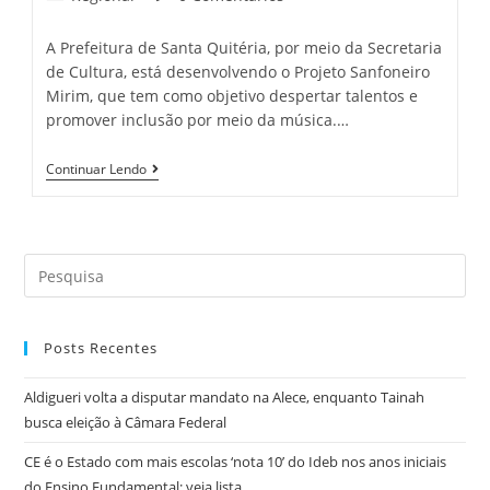
category:
comments:
A Prefeitura de Santa Quitéria, por meio da Secretaria
de Cultura, está desenvolvendo o Projeto Sanfoneiro
Mirim, que tem como objetivo despertar talentos e
promover inclusão por meio da música.…
Projeto
Continuar Lendo
Sanfoneiro
Mirim
Oferece
Aulas
Gratuitas
Search
De
Música
this
Para
website
Crianças
Em
Posts Recentes
Santa
Quitéria
Aldigueri volta a disputar mandato na Alece, enquanto Tainah
busca eleição à Câmara Federal
CE é o Estado com mais escolas ‘nota 10’ do Ideb nos anos iniciais
do Ensino Fundamental; veja lista