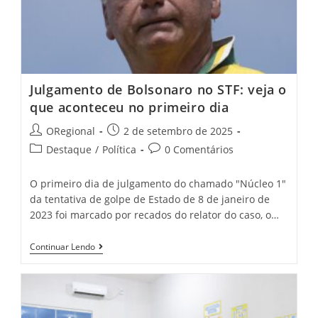
Julgamento de Bolsonaro no STF: veja o
que aconteceu no primeiro dia
Post
Post
ORegional
2 de setembro de 2025
author:
published:
Post
Post
Destaque
/
Política
0 Comentários
category:
comments:
O primeiro dia de julgamento do chamado "Núcleo 1"
da tentativa de golpe de Estado de 8 de janeiro de
2023 foi marcado por recados do relator do caso, o…
Julgamento
Continuar Lendo
De
Bolsonaro
No
STF:
Veja
O