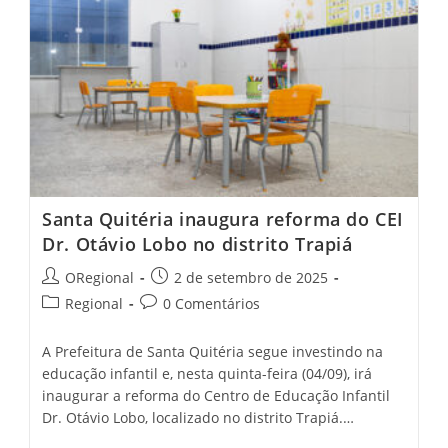
Que
Aconteceu
No
Primeiro
Dia
Santa Quitéria inaugura reforma do CEI
Dr. Otávio Lobo no distrito Trapiá
Post
Post
ORegional
2 de setembro de 2025
author:
published:
Post
Post
Regional
0 Comentários
category:
comments:
A Prefeitura de Santa Quitéria segue investindo na
educação infantil e, nesta quinta-feira (04/09), irá
inaugurar a reforma do Centro de Educação Infantil
Dr. Otávio Lobo, localizado no distrito Trapiá.…