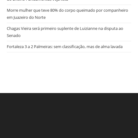
Morre mulher que teve 80% do corpo queimado por companheiro
em Juazeiro do Norte
Chagas Vieira será primeiro suplente de Luizianne na disputa ao
Senado
Fortaleza 3 a 2 Palmeiras: sem classificação, mas de alma lavada
try here
www.bookhave.com
. you can try this out
watches replicas
USA
. visit this website
https://www.lovereplica.com/
. the best price
fake rolex watches
. Get More Info
replique montre de luxe
. these
details
polskareplika.pl
. check these guys out
fake richard mille
.
More Help
https://www.replicawatches1for1.net/
. click reference
www.watchdropshippers.com
. Wiht 40% Discount
watch-
try here
www.bookhave.com
. you can try this out
styles2015.com
. Home Page
https://www.homeswatches.com
.
watches replicas USA
. visit this website
Homepage
https://www.domainswatches.com/
. why not try here
https://www.lovereplica.com/
. the best price
fake rolex
rolex replications for sale
. image source
omega replica
. Visit This
watches
. Get More Info
replique montre de luxe
. these
Link
https://www.adomegawatches.com
. Going Here
details
polskareplika.pl
. check these guys out
fake