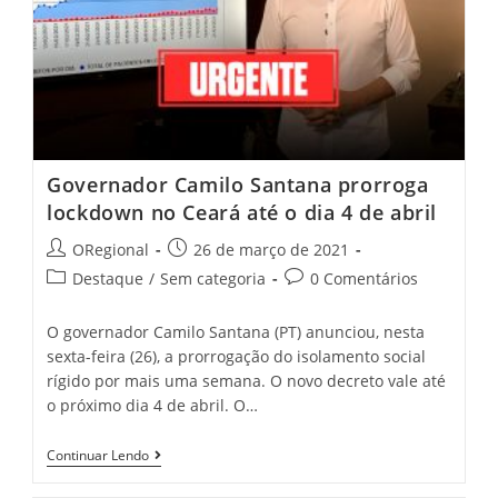
Governador Camilo Santana prorroga
lockdown no Ceará até o dia 4 de abril
Post
Post
ORegional
26 de março de 2021
author:
published:
Post
Post
Destaque
/
Sem categoria
0 Comentários
category:
comments:
O governador Camilo Santana (PT) anunciou, nesta
sexta-feira (26), a prorrogação do isolamento social
rígido por mais uma semana. O novo decreto vale até
o próximo dia 4 de abril. O…
Governador
Continuar Lendo
Camilo
Santana