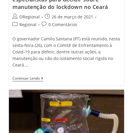
manutenção do lockdown no Ceará
Post
Post
ORegional
26 de março de 2021
author:
published:
Post
Post
Regional
0 Comentários
category:
comments:
O governador Camilo Santana (PT) está reunido, nesta
sexta-feira (26), com o Comitê de Enfrentamento à
Covid-19 para definir, dentre outras ações, a
manutenção ou não do isolamento social rígido no
Ceará.…
Camilo
Continuar Lendo
Santana
Se
Reúne
Com
Especialistas
Para
Decidir
Sobre
Manutenção
Do
Lockdown