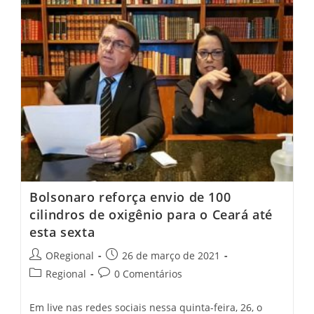
Prorroga
Lockdown
No
Ceará
Até
O
Dia
4
De
Abril
Bolsonaro reforça envio de 100
cilindros de oxigênio para o Ceará até
esta sexta
Post
Post
ORegional
26 de março de 2021
author:
published:
Post
Post
Regional
0 Comentários
category:
comments:
Em live nas redes sociais nessa quinta-feira, 26, o