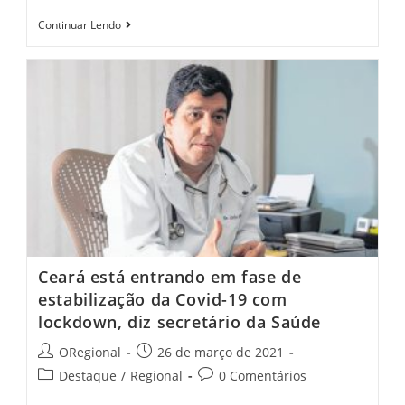
Nova
Continuar Lendo
Russas-
CE:
COTAR
Prende
Acusado
De
Tráfico
De
Drogas
No
Distrito
De
Canindezinho
Ceará está entrando em fase de
estabilização da Covid-19 com
lockdown, diz secretário da Saúde
Post
Post
ORegional
26 de março de 2021
author:
published:
Post
Post
Destaque
/
Regional
0 Comentários
category:
comments: