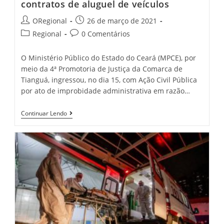
contratos de aluguel de veículos
Post
Post
ORegional
26 de março de 2021
author:
published:
Post
Post
Regional
0 Comentários
category:
comments:
O Ministério Público do Estado do Ceará (MPCE), por
meio da 4ª Promotoria de Justiça da Comarca de
Tianguá, ingressou, no dia 15, com Ação Civil Pública
por ato de improbidade administrativa em razão…
MPCE
Continuar Lendo
Ajuíza
Ação
Contra
Município
De
Tianguá
Por
Superfaturamento
Em
Contratos
De
Aluguel
De