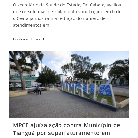
O secretário da Saúde do Estado, Dr. Cabeto, avaliou
que os sete dias de isolamento social rígido em todo
o Ceará já mostram a redução do número de
atendimentos em…
Ceará
Continuar Lendo
Está
Entrando
Em
Fase
De
Estabilização
Da
Covid-
19
Com
Lockdown,
Diz
Secretário
Da
Saúde
MPCE ajuíza ação contra Município de
Tianguá por superfaturamento em