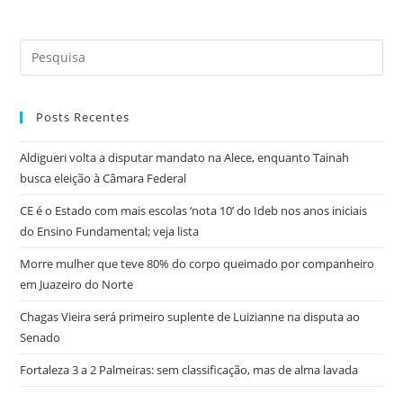
300
Mil
Mortes
Search
No
País,
this
Médicos
website
Cearenses
Publicam
Posts Recentes
Nota
Cobrando
Ações
Aldigueri volta a disputar mandato na Alece, enquanto Tainah
Urgentes
busca eleição à Câmara Federal
Contra
Covid-
CE é o Estado com mais escolas ‘nota 10’ do Ideb nos anos iniciais
19
do Ensino Fundamental; veja lista
Morre mulher que teve 80% do corpo queimado por companheiro
em Juazeiro do Norte
Chagas Vieira será primeiro suplente de Luizianne na disputa ao
Senado
Fortaleza 3 a 2 Palmeiras: sem classificação, mas de alma lavada