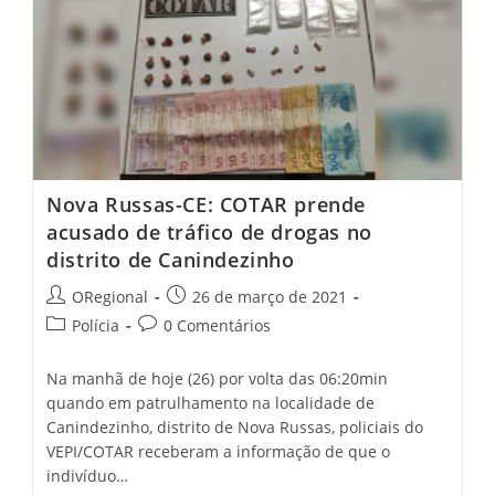
De
Capacetes
Elmo
Nova Russas-CE: COTAR prende
acusado de tráfico de drogas no
distrito de Canindezinho
Post
Post
ORegional
26 de março de 2021
author:
published:
Post
Post
Polícia
0 Comentários
category:
comments:
Na manhã de hoje (26) por volta das 06:20min
quando em patrulhamento na localidade de
Canindezinho, distrito de Nova Russas, policiais do
VEPI/COTAR receberam a informação de que o
indivíduo…