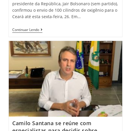
presidente da República, Jair Bolsonaro (sem partido),
confirmou o envio de 100 cilindros de oxigênio para o
Ceará até esta sexta-feira, 26. Em…
Bolsonaro
Continuar Lendo
Reforça
Envio
De
100
Cilindros
De
Oxigênio
Para
O
Ceará
Até
Esta
Sexta
Camilo Santana se reúne com
especialistas para decidir sobre