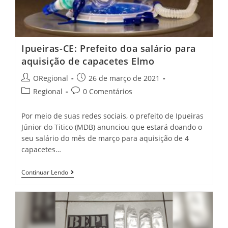
No
Ceará
Ipueiras-CE: Prefeito doa salário para
aquisição de capacetes Elmo
Post
Post
ORegional
26 de março de 2021
author:
published:
Post
Post
Regional
0 Comentários
category:
comments:
Por meio de suas redes sociais, o prefeito de Ipueiras
Júnior do Titico (MDB) anunciou que estará doando o
seu salário do mês de março para aquisição de 4
capacetes…
Ipueiras-
Continuar Lendo
CE:
Prefeito
Doa
Salário
Para
Aquisição