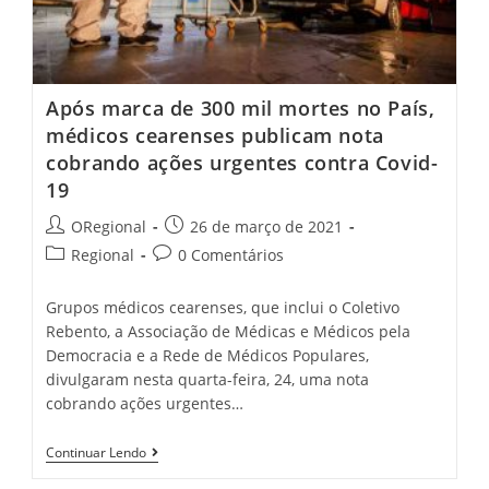
Veículos
Após marca de 300 mil mortes no País,
médicos cearenses publicam nota
cobrando ações urgentes contra Covid-
19
Post
Post
ORegional
26 de março de 2021
author:
published:
Post
Post
Regional
0 Comentários
category:
comments:
Grupos médicos cearenses, que inclui o Coletivo
Rebento, a Associação de Médicas e Médicos pela
Democracia e a Rede de Médicos Populares,
divulgaram nesta quarta-feira, 24, uma nota
cobrando ações urgentes…
Após
Continuar Lendo
Marca
De